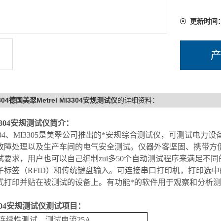
更新时间
304德国美翠Metrel MI3304安规测试仪
的详细资料：
304
安规测试仪简介：
04
、MI3305是美翠公司推出的*安规综合测试仪，可测试电力设
故障处理以及生产车间的电气安全测试。仪器外客坚固、携带方便
试要求，用户也可以自己编制zui多50个自动测试程序来满足不
子标签（RFID）和传统键盘输入。可连接串口打印机，打印选
式打印并贴在被测试的设备上。有功能*的软件用于观察和分析
04
安规测试仪
测试项目：
连续性测试，测试电流25A