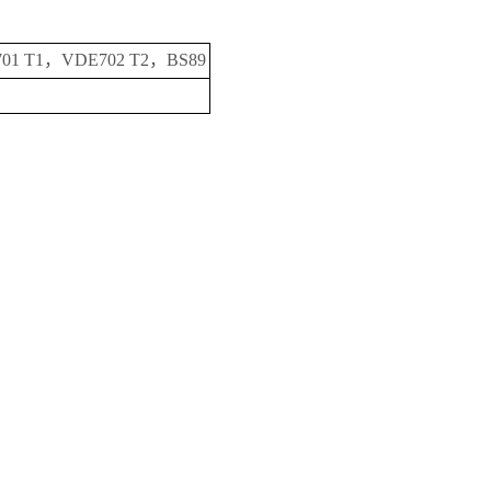
701 T1，VDE702 T2，BS89