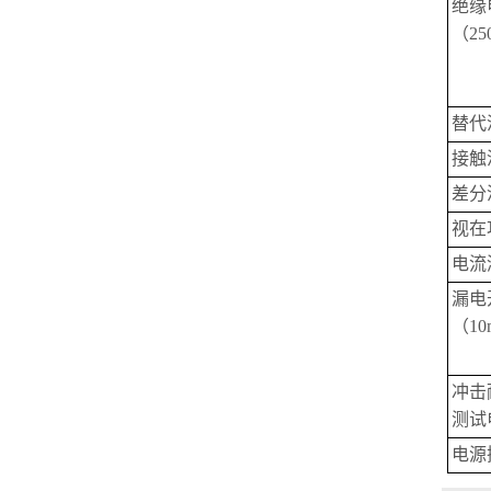
绝缘
（25
替代
接触
差分
视在
电流
漏电
（10
冲击
测试电
电源