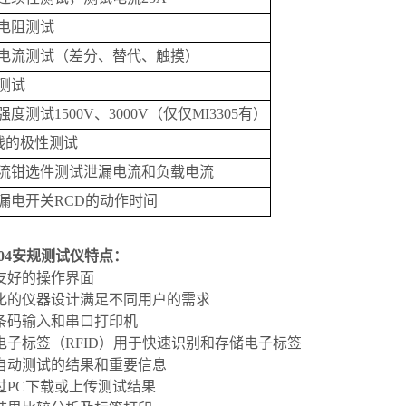
电阻测试
电流测试（差分、替代、触摸）
测试
度测试1500V、3000V（仅仅MI3305有）
线的极性测试
流钳选件测试泄漏电流和负载电流
漏电开关RCD的动作时间
04
安规测试仪
特点：
友好的操作界面
化的仪器设计满足不同用户的需求
条码输入和串口打印机
电子标签（RFID）用于快速识别和存储电子标签
自动测试的结果和重要信息
过PC下载或上传测试结果