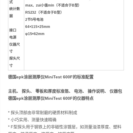
式
max、zui小值min（不适合于B型）
统计数
RS232（不适合于B型）
据
2节5号电池
64×115×25mm
接口
φ15×62mm
电源
仪器尺
寸
探头尺
寸
德国epk涂层测厚仪MiniTest 600F的标准配置
主机、 探头、 零板和厚度标准箔、 电池、 操作说明、 仪器包
德国epk涂层测厚仪MiniTest 600F的仪器特点
* 探头顶部由非常耐磨的硬质材料制成
* 小巧实用、测量快速精确
* F型探头用于钢铁上的非磁性涂镀层，如测量油漆厚度、塑料