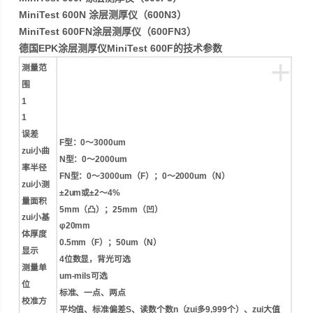
MiniTest 600N 涂层测厚仪（600N3）
MiniTest 600FN涂层测厚仪（600FN3）
德国EPK涂层测厚仪MiniTest 600F的技术参数
+
测量范
围
1
1
误差
F型：0～3000um
zui小曲
N型：0～2000um
率半径
FN型：0～3000um（F）；0～2000um（N）
zui小测
±2um或±2～4%
量面积
5mm（凸）；25mm（凹）
zui小基
φ20mm
体厚度
0.5mm（F）；50um（N）
显示
4位数显，背光可选
测量单
um-mils可选
位
标准、一点、两点
校准方
平均值、标准偏差S、读数个数n（zui多9,999个）、zui大值