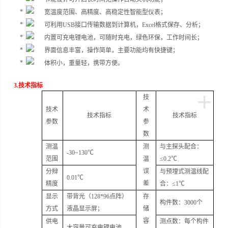
宽温度范围、高精度、高稳定性智能型仪表；
可利用
USB
接口传输数据到计算机，
Excel
格式保存、分析；
内置可充电锂电池，可随时充电，绿色环保，工作时间长；
界面信息丰富，操作简单，主要功能均有快捷键；
体积小，重量轻，携带方便。
3.
技术指标
+
技
技术
术
技术指标
技术指标
参数
参
数
测温
测
与主探头配合：
-30~130
℃
范围
温
≤
0.2
℃
误
分辩
与预埋式测温线配
0.01
℃
差
精度
合：≤
1
℃
显示
带背光（
128*96
点阵）
存
构件数：
3000
个
方式
液晶显示屏；
储
容
供电
测点数：每个构件
大容量可充电锂电池