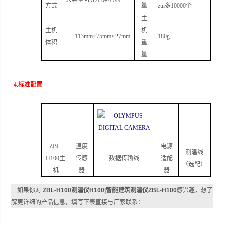
量
方式
zui多
10000
个
主
主机
机
113mm
×
75mm
×
27mm
180g
体积
重
量
4.
标准配置
ZBL-
温度
电源
测温线
H100
主
传感
数据传输线
适配
（选配）
机
器
器
如果你对
ZBL-H100测温仪H100|智能建筑测温仪ZBL-H100
感兴趣，想了
解更详细的产品信息，填写下表直接与厂家联系：