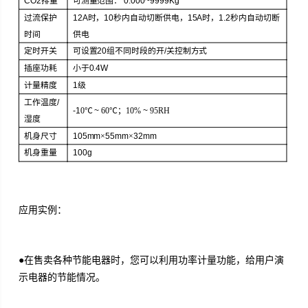
CO2
排量
可测量范围：
0.000~
9999Kg
过流保护
12A
时，
10
秒内自动切断供电，
15A
时，
1.2
秒内自动切断
时间
供电
定时开关
可设置
20
组不同时段的开
/
关控制方式
插座功耗
小于
0.4W
计量精度
1
级
工作温度
/
-1
0
℃
~
60
℃
；
10%
~
95RH
湿度
机身尺寸
105mm
×
55mm
×
32mm
机身重量
100g
应用实例：
●在售卖各种节能电器时，您可以利用功率计量功能，给用户演
示电器的节能情况。