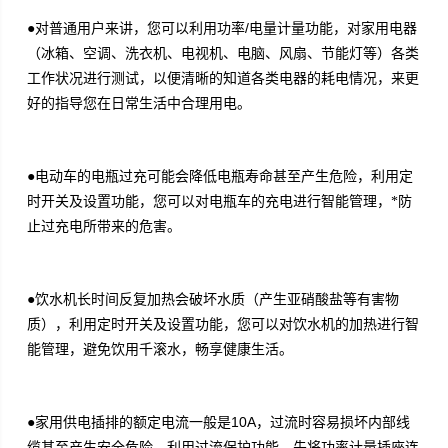
/
●对普通用户来讲，您可以利用功率
电量计量功能，对家用电器
（冰箱、空调、洗衣机、电视机、电脑、风扇、节能灯等）各类
工作状况进行测试，以便清晰的知道各类电器的耗电情况，来更
好的指导您在日常生活中合理用电。
●电动车的电瓶过充可能会降低电瓶寿命甚至产生危险，利用定
时开关及设置功能，您可以对电瓶车的充电进行智能管理，*防
止过充电所带来的危害。
●饮水机长时间反复加热会破坏水质（产生亚硝酸盐等有害物
质），利用定时开关及设置功能，您可以对饮水机的加热进行智
能管理，避免饮用千滚水，畅享健康生活。
10A
●家用供电插排的额定电流一般是
，过流时容易损坏内部线
缆甚至产生安全危险，利用过流保护功能，先将功率计量插座连