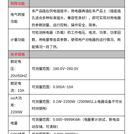
特殊功能
本产品插在供电插座中，用电器再插在本产品上（插座插
电气转接
孔适合多种标准插头，兼容性良好），即可实现对用电器
功能
的参数测量、运行控制，操作安全、简单。
可检测用电器（负载）的工作电压、电流、功率、功率因
计量功能
数、用电量等各类参数，使得用户对电器的运行情况、耗
能情况一目了然。
技术规格
额定电
压：
可测量范围：
180.0V~260.0V
20V/50HZ
额定电
可测量范围：
0.000A~10A
流：
10A
zui大功
可测量范围：
0.1W~2200W
（
2000W
以上电器设备不可长
率：
时间使用）
2200W
可测量范围：
0.000~9999KWh
（电量累计测试，断电自
电量
动存储，可清除）