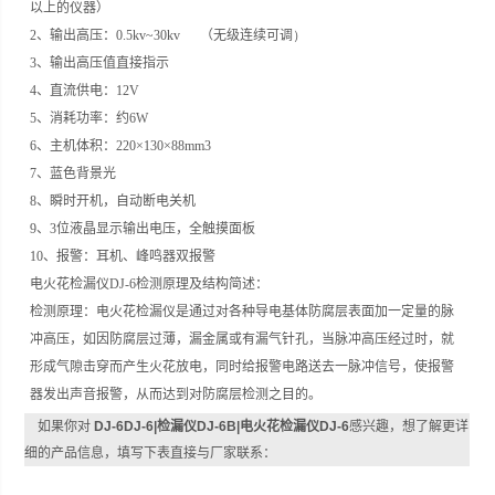
以上的仪器）
2
、输出高压：
0.5kv~30kv
（无级连续可调
）
3
、输出高压值直接指示
4
、直流供电：
12V
5
、消耗功率：约
6W
6
、主机体积：
220×130×88mm3
7
、蓝色背景光
8
、瞬时开机，自动断电关机
9
、
3
位液晶显示输出电压，全触摸面板
10
、报警：耳机、峰鸣器双报警
电火花检漏仪
DJ-6
检测原理及结构简述：
检测原理：电火花检漏仪是通过对各种导电基体防腐层表面加一定量的脉
冲高压，如因防腐层过薄，漏金属或有漏气针孔，当脉冲高压经过时，就
形成气隙击穿而产生火花放电，同时给报警电路送去一脉冲信号，使报警
器发出声音报警，从而达到对防腐层检测之目的。
如果你对
DJ-6DJ-6|检漏仪DJ-6B|电火花检漏仪DJ-6
感兴趣，想了解更详
细的产品信息，填写下表直接与厂家联系：