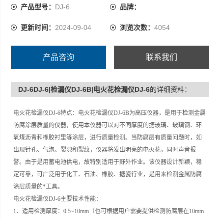
是用蓄电池供电，故特别适用于野外作业。该仪器设计新
产品型号：
DJ-6
品牌：
颖，稳定可靠，可广泛用于化工、石油、橡胶、搪瓷行
更新时间：
2024-09-04
浏览次数：
4054
业，是用来检测金属防腐涂层质量的*工具。
产品咨询
联系我们
DJ-6DJ-6|检漏仪DJ-6B|电火花检漏仪DJ-6
的详细资料：
电火花检漏仪
DJ-6
特点：电火花检漏仪
DJ-6B
为高压仪器，是用于检测金属
防腐涂层质量的仪器，使用本仪器可以对不同厚度的搪玻璃、玻璃钢、环
氧煤沥青和橡胶衬里等涂层，进行质量检测。当防腐层有质量问题时，如
出现针孔、气泡、裂隙和裂纹，仪器将发出明亮的电火花，同时声音报
警。由于是用蓄电池供电，故特别适用于野外作业。该仪器设计新颖，稳
定可靠，可广泛用于化工、石油、橡胶、搪瓷行业，是用来检测金属防腐
涂层质量的*工具。
电火花检漏仪
DJ-6
主要技术性能：
1
、适用检测厚度：
0.5~10mm
（也可根据用户需要提供检测防腐层在
10mm