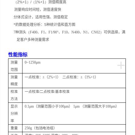
（2%+1）/（1%+1）
测值精度高
测量响应时间短，测值速度快
分体式设计，适用性强、测值稳定
*的数据处理分析：
5
种统计值和直方图
7
种测头
（F400
、
F1
、
F1/90°
、
F10
、
N400
、
N1
、
CN02）
可供选择，满
足客户多种测量需求
性能指标
+
测量
0~1250μm
范围
测量
一点校准：
±
（
2%+1
）
二点校准：
±
（
1%+1
）
精度
校准
一点校准
/
二点校准
/
基本校准
方法
显示
0.1μm
（测量范围小于
100μm
）
1μm
（测量范围大于
100μm
）
分辨
率
重量
250g
（包括电池组）