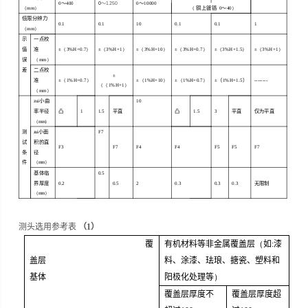
0
～
400
0
～
1250
0
～
10000
（
m
m）
（
铜上镀铬
0
～
40）
低限分辨力
0.1
0.1
10
0.1
0.1
1
（
m
m）
示
一点校
值
准
±
（3%H+0.7）
±
（3%H+1）
±
（3%H+10）
±
（3%H+0.7）
±
（3%H+1.5）
±
（3%H+1）
误
（
m
m）
差
二点校
±
准
±
（1%H+0.7）
±
（1%H+10）
±
（1%H+0.7）
±（
1%H+1.5
）
--------
（（1%H+1）
（
m
m）
zui 小 曲
10
率 半径
凸
1
1.5
平直
凸
1.5
3
平直
仅为平直
（mm）
测
zui 小面
F
7
试
积 的 直
F
3
F
7
F
4
F
4
F
5
F
5
F
7
条
径
件
（mm）
基 体 临
0.5
界 厚 度
0.2
0.5
2
0.3
0.3
0.3
无限制
（mm）
测头选用参考表
（
1
）
覆
有机材料等非金属覆盖层
（
如
:
漆
盖层
料、涂漆、珐琅、搪瓷、
塑料和
基体
阳极化处理等
）
覆盖层厚度不
覆盖层厚度超