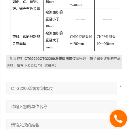
如铜、铝、黄铜、
10mm
～
40
m
m
锌、锡等有色金属
被测面积的
直径小于
--------
--------
10mm
被测面积的
塑料、印刷线路非
CN02
型测头
10
CN02
型测头
直径大于
金属基体
～
200
m
m
10
～
200
m
m
7mm
如果你对
CTG2200CTG2200涂覆层测厚仪
感兴趣，想了解更详细的产品
信息，填写下表直接与厂家联系：