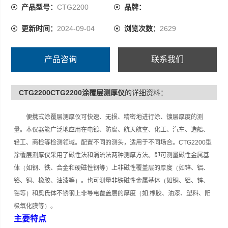
产品型号：
CTG2200
品牌：
更新时间：
2024-09-04
浏览次数：
2629
产品咨询
联系我们
CTG2200CTG2200涂覆层测厚仪
的详细资料：
便携式涂覆层测厚仪可快速、无损、精密地进行涂、镀层厚度的测
量。本仪器能广泛地应用在电镀、防腐、航天航空、化工、汽车、造船、
轻工、商检等检测领域。配置不同的测头，适用于不同场合。
CTG2200
型
涂覆层测厚仪采用了磁性法和涡流法两种测厚方法。即可测量磁性金属基
体
（
如钢、铁、合金和硬磁性钢等
）
上非磁性覆盖层的厚度
（
如锌、铝、
铬、铜、橡胶、油漆等
）
。也可测量非铁磁性金属基体
（
如铜、铝、锌、
锡等
）
和奥氏体不锈钢上非导电覆盖层的厚度
（
如
:
橡胶、油漆、塑料、阳
极氧化膜等
）
。
主要特点