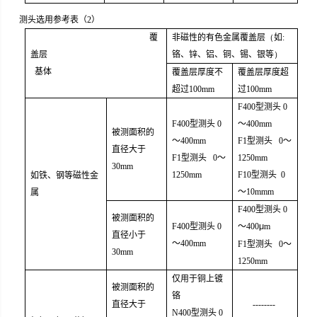
测头选用参考表（
2
）
覆
非磁性的有色金属覆盖层
（
如
:
盖层
铬、锌、铝、铜、锡、银等
）
基体
覆盖层厚度不
覆盖层厚度超
超过
100
m
m
过
100
m
m
F400
型测头
0
F400
型测头
0
～
400
m
m
被测面积的
～
400
m
m
F1
型测头
0
～
直径大于
F1
型测头
0
～
1250
m
m
30mm
1250
m
m
F10
型测头
0
如铁、钢等磁性金
～
10mmm
属
F400
型测头
0
被测面积的
F400
型测头
0
～
400
m
µ
直径小于
～
400
m
m
F1
型测头
0
～
30mm
1250
m
m
仅用于铜上镀
被测面积的
铬
直径大于
--------
N400
型测头
0