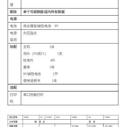
值
删除
单个可疑数据
/
组内所有数据
电源
电池
商业镍氢
/
碱性电池
9V
电源
欠压指示
监测
标配
主机
1
台
测头
（N1或
F1
）
1
支
标准片
4
片
基体
1
块
9V
碱性电池
1
节
使用说明书
1
本
选配
打印
串口热敏打印
机
测头型号
F400
F1
F1/90
°
F10
N400
N1
CN02
工作原理
磁
感
应
涡
流
测量范围
0
～
400
0
～
1250
10
～
200