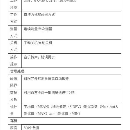
工作
温度：
0
℃
~
50
℃
湿度：
20%
～
90%
环境
工作
直接方式和成组方式
方式
测量
连续测量
/
单次测量
方式
关机
手动关机
/
自动关机
方式
操作
音乐铃声，错误提示
提示
信号处理
阈值
对限界外的测量值能自动报警
限界
数据
可用直方图对一批测量值进行分析
分析
统计
平均值（
MEAN
）
/
标准偏差（
S.DEV
）
/
测试次数（
No.
）
/
zui大
量
测试值（
MAX
）
/
zui小测试值（
MIN
）
存储
厚度
500
个数据