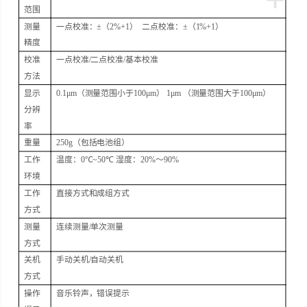
范围
测量
一点校准：
±
（
2%+1
）
二点校准：
±
（
1%+1
）
精度
校准
一点校准
/
二点校准
/
基本校准
方法
显示
0.1μm
（测量范围小于
100μm
）
1μm
（测量范围大于
100μm
）
分辨
率
重量
250g
（包括电池组）
工作
温度：
0
℃
~
50
℃
湿度：
20%
～
90%
环境
工作
直接方式和成组方式
方式
测量
连续测量
/
单次测量
方式
关机
手动关机
/
自动关机
方式
操作
音乐铃声，错误提示