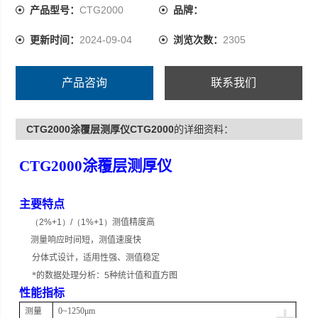
度(如锌、铝、铬、铜、橡胶、油漆等)。
产品型号：
CTG2000
品牌：
更新时间：
2024-09-04
浏览次数：
2305
产品咨询
联系我们
CTG2000涂覆层测厚仪CTG2000
的详细资料：
CTG2000
涂覆层测厚仪
主要特点
（2%+1）/（1%+1）
测值精度高
测量响应时间短，测值速度快
分体式设计，适用性强、测值稳定
*的数据处理分析：
5
种统计值和直方图
性能指标
+
测量
0~1250μm