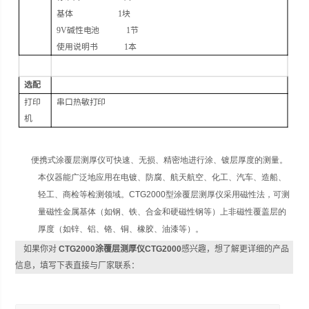
基体
1
块
9V
碱性电池
1
节
使用说明书
1
本
选配
打印
串口热敏打印
机
便携式涂覆层测厚仪可快速、无损、精密地进行涂、镀层厚度的测量。
本仪器能广泛地应用在电镀、防腐、航天航空、化工、汽车、造船、
轻工、商检等检测领域。
CTG2000
型涂覆层测厚仪采用磁性法，可测
量磁性金属基体
（
如钢、铁、合金和硬磁性钢等
）
上非磁性覆盖层的
厚度
（
如锌、铝、铬、铜、橡胶、油漆等
）
。
如果你对
CTG2000涂覆层测厚仪CTG2000
感兴趣，想了解更详细的产品
信息，填写下表直接与厂家联系：