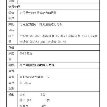
提示
信号处理
阈值
对限界外的测量值能自动报警
限界
数据
可用直方图对一批测量值进行分析
分析
统计
平均值（
MEAN
）
/
标准偏差（
S.DEV
）
/
测试次数（
No.
）
/
zui大
量
测试值（
MAX
）
/
zui小测试值（
MIN
）
存储
厚度
500
个数据
值
删除
单个可疑数据
/
组内所有数据
电源
电池
商业镍氢
/
碱性电池
9V
电源
欠压指示
监测
标配
主机
1
台
测头
（F1）
1
支
标准片
4
片