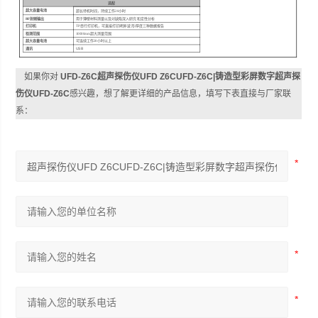
选配
超大容量电池
超长待机时间，持续工作
20
小时
RF
射频输出
用于薄壁材料测量以及对缺陷深入研究和定性分析
打印机
TP
串行打印机，可直接打印拷屏
/
波形
/
厚度三种数据报告
检测范围
10000mm
超大测量范围
超大容量电池
可连续工作
20
小时以上
通讯
USB
如果你对
UFD-Z6C超声探伤仪UFD Z6CUFD-Z6C|铸造型彩屏数字超声探
伤仪UFD-Z6C
感兴趣，想了解更详细的产品信息，填写下表直接与厂家联
系：