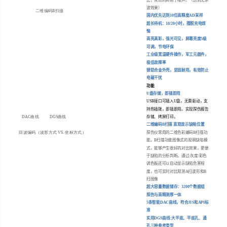
比，从而的抑制了噪声。（达到无杂
波效果）
二维编码B扫描
国内优先达到
10
位高精度
AD
采样
超长待机：
10/20
小时，摆脱充电烦
恼
高亮真彩，强光可见，屏幕亮度
5
级
可调，节电环保
工业级宽温硬件操作，军工元器件，
极低故障率
镁铝合金外壳，坚固耐用，有效防止
电磁干扰
功能
U
盘存储，即插即用
USB
接口可插入
U
盘，无需驱动，支
持热插拨，即插即用。实现探伤报告
DAC曲线 DGS曲线
存储、拷屏
打印。
二维编码
B
扫描 直观显示缺陷位置
回波编码（波形方式 VS. 坐标方式）
探伤仪常用的二维色彩编码
B
扫描功
能。
B
扫描功能图像式的观察缺陷模
式，能够产生很好的对比效果，更便
于缺陷的分析判断。通过
:
灰度
/
彩色
调色板还可以自动显示缺陷危害程
度，也可实时对比观测
A
扫波形和
B
扫图像
超大容量数据储存：
3200
个数据组
探伤与高精测厚一体
5
条智能
DAC
曲线，符合
JIS
和
API
标
准
实用
DGS
曲线
:
大平底、平底孔、通
孔三种参考类型