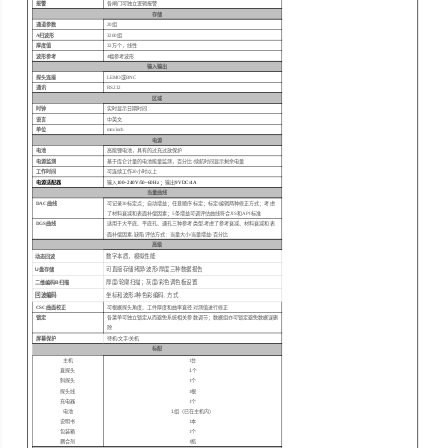
报警
各闸门可独立逻辑报警
存储
通道参数
20组
A
扫波形
3200组
厚度值
32万个，线性
波形参考
4
幅参考波形
输入输出
探头连接
LEMO
或
BNC
通讯
RS232
区域
时钟
实时显示日期时间
语言
中英文
单位
mm/inch
电源
电池
高能锂电池，具有的过充过放保护
电源监测
基于库仑计量的电池能量监测，百分比
/
续航时间显示剩余电量
工作时间
可连续工作
20
小时以上
电源适配器
输入
100~240V/50~60Hz
；
输出
9VDC/
4A
当量曲线
DAC
曲线
可记录
30
标定点；自动增益；任意顺序标定；标定
/
编辑两种修正方式；考虑
了材料衰减和表面补偿因素；
5
条增益可调评估曲线符合
JIS
和
API
标准
DGS
曲线
适用于大平底、平底孔、通孔三种参考类型
,
考虑了参考衰减、材料衰减和表
面补偿因素
,
缺陷评估方式：当量大小
/
当量增益
/
百分比
高级
数字本质，模拟性能
动态回波
可直接存储拷屏/波形/厚度三种数据报告
U盘存储
厚度/轮廓扫描；灰度/彩色调色板设置
二维编码B扫描
回波编码
坐标和波形
2
种色彩编码, 方式
CSC
曲面校正
可根据探头角度、工件厚度和曲率直径对测值进行修正
锁定
各菜单可独立锁定从而避免系统相关参数调节；数据组亦可锁定避免数据误删
除
屏幕保护
待机
/
文字
/
关机
标配
主机
1
台
直探头
1
个
斜探头
1
个
探头线
1
根
充电器
1
个
电池
1
组（已在主机内）
说明书
1
本
包装箱
1
个
耦合剂
1
瓶