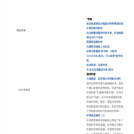
*性能
底波衰减更适合粗晶材料等需要深度
补偿功能的探伤
底波衰减
自动测量球墨铸件球化率，声速测量
满足
JB9219
标准
粗糙表面耦合剂
内置常用铸造工艺标准
射脉冲能量高
/
低可调，与阻尼
50/150/400
Ω配合，可以获得*探伤性
能…
底波衰减，深度补偿
手动
/
自动测量球化率 国内*
通用性能
方波激励：适用难以穿透复合材料
国内业界的可调方波激励技术，适用
于难以穿透的各种材料。可调节选项
球化率测量
的高性能“方波
/
脉冲发生器”，实现与
探头的*匹配。对于声波衰减较厉害
的复合材料，铸件，厚板尤其有效，
具有的穿透力和信噪比；而对检测薄
工件和复合材料又有高的分辨率。
窄带滤波器组
（Z）
在常规宽频带滤波基础上增加了多个
常用的窄带滤波器，信号通过与探头
匹配的窄带滤波器，可获得的信噪