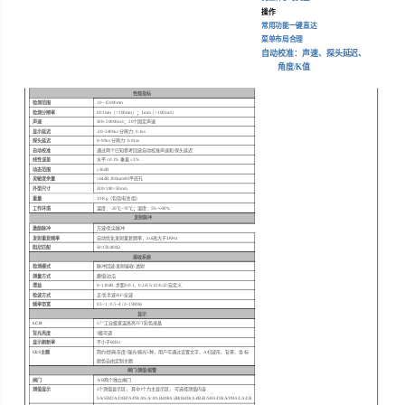
操作
常用功能一键直达
菜单布局合理
自动校准：声速、探头延迟、
角度
/K
值
性能指标
检测范围
1.0~1500
0mm
检测分辨率
0.01mm
（<
100mm
）
；
1mm（>
100mm
）
声速
500~20000
m
/s
；
20
个固定声速
显示延迟
-20~3400us
分辨力
: 0.1us
探头延迟
0~99us
分辨力
: 0.01us
自动校准
通过两个已知参考回波自动校准声速和探头延
迟
线性误差
水平 ≤
0.1%
垂直 ≤
3%
动态范围
≥
36dB
灵敏度余量
≥
64dB 200mm
Ф
2
平底孔
外型尺寸
240
×
180
×
50mm
1.9Kg
（包括电池组）
重量
工作环境
温度：
-20
℃
~70
℃
；
湿度：5
%
～
90%
发射脉冲
激励脉冲
方波/负尖脉冲
发射重复频率
自动优化发射重复频率，zui高大于
1KHz
阻尼匹配
50/150/400
Ω
接收系统
检测模式
脉冲回波
/
发射接收
/
透射
测量方式
峰值
/
边沿
增益
0~110dB
步距
0/0.1
、
0.2/0.
5/1/2
/6/12/
自定义
检波方式
正
/
负半波
/RF/
全波
频率带宽
0.3~1 / 0.5~4 /2~15MHz
显示
LCD
5.7"
工业级宽温高亮
TFT
彩色液晶
背光亮度
5
级可调
显示刷新率
不小于
60Hz
GUI
主题
简约
/
经典
/
灰度
/
强光
/
弱光
5
种，用户可通过设置文字、
A
扫波形、背景、坐标
颜色自由定制主题
闸门
/
测值
/
报警
闸门
A/B
两个独立闸门
测值显示
5
个测值显示区，其中
1
个为主显示区，可选择测值内容
SA/SB/DA/DB/PA/PB/A%A/A%B/dBtA/dBtB/dBrA/dBrB/SBA/DBA/PBA/LA/LB