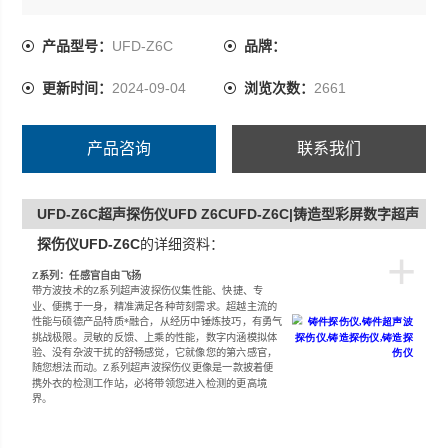
验、没有杂波干扰的舒畅感觉，它就像您的第六感官，随
您想法而动。Z系列超声波探伤仪更像是一款披着便携外衣
产品型号：
UFD-Z6C
品牌：
的检测工作站，必将带领您进入检测的更高境界。
更新时间：
2024-09-04
浏览次数：
2661
产品咨询
联系我们
UFD-Z6C超声探伤仪UFD Z6CUFD-Z6C|铸造型彩屏数字超声
探伤仪UFD-Z6C
的详细资料：
+
Z
系列：任感官自由飞扬
带方波技术的Z系列超声波探伤仪集性能、快捷、专
业、便携于一身，精准满足各种苛刻需求。超越主流的
性能与硕德产品特质*融合，从经历中锤炼技巧，有勇气
挑战极限。灵敏的反馈、上乘的性能，数字内涵模拟体
验、没有杂波干扰的舒畅感觉，它就像您的第六感官，
随您想法而动。Z系列超声波探伤仪更像是一款披着便
携外衣的检测工作站，必将带领您进入检测的更高境
界。