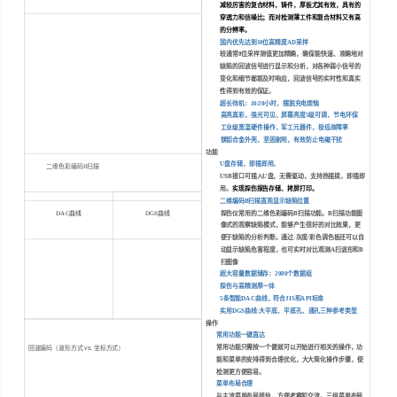
减较厉害的复合材料，铸件，厚板尤其有效，具有的
穿透力和信噪比；而对检测薄工件和复合材料又有高
的分辨率。
国内优先达到
10
位高精度
AD
采样
较通常
8
位采样测值更加精确，确保能快速、准确地对
缺陷的回波信号进行显示和分析，对各种弱小信号的
变化和细节都能及时响应，回波信号的实时性和真实
性得到有效的保证。
超长待机：
10/20
小时，摆脱充电烦恼
高亮真彩，强光可见，屏幕亮度
5
级可调，节电环保
工业级宽温硬件操作，军工元器件，极低故障率
镁铝合金外壳，坚固耐用，有效防止电磁干扰
功能
U
盘存储，即插即用，
二维色彩编码
B
扫描
USB
接口可插入
U
盘，无需驱动，支持热插拨，即插即
用。
实现探伤报告存储、拷屏打印。
二维编码
B
扫描直观显示缺陷位置
探伤仪常用的二维色彩编码
B
扫描功能。
B
扫描功能图
DAC
曲线
DGS
曲线
像式的观察缺陷模式，能够产生很好的对比效果，更
便于缺陷的分析判断。通过
:
灰度
/
彩色调色板还可以自
动显示缺陷危害程度，也可实时对比观测
A
扫波形和
B
扫图像
超大容量数据储存：
2000
个数据组
探伤与高精测厚一体
5
条智能
DAC
曲线，符合
JIS
和
API
标准
实用
DGS
曲线
:
大平底、平底孔、通孔三种参考类型
操作
常用功能一键直达
常用功能只需按一个健就可以开始进行相关的操作，功
回波编码
（
波形方式
vs.
坐标方式
）
能和菜单的安排得到合理优化，大大简化操作步骤，使
检测更方便容易。
菜单布局合理
与主流菜单布局接轨，方便考察和交流。三级菜单布局