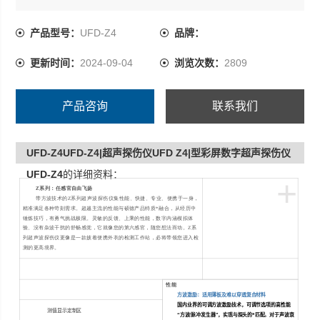
验、没有杂波干扰的舒畅感觉，它就像您的第六感官，随
您想法而动。Z系列超声波探伤仪更像是一款披着便携外衣
产品型号：
UFD-Z4
品牌：
的检测工作站，必将带领您进入检测的更高境界。
更新时间：
2024-09-04
浏览次数：
2809
产品咨询
联系我们
UFD-Z4UFD-Z4|超声探伤仪UFD Z4|型彩屏数字超声探伤仪
UFD-Z4
的详细资料：
+
Z
系列：任感官自由飞扬
带方波技术的Z系列超声波探伤仪集性能、快捷、专业、便携于一身，
精准满足各种苛刻需求。超越主流的性能与硕德产品特质*融合，从经历中
锤炼技巧，有勇气挑战极限。灵敏的反馈、上乘的性能，数字内涵模拟体
验、没有杂波干扰的舒畅感觉，它就像您的第六感官，随您想法而动。Z系
列超声波探伤仪更像是一款披着便携外衣的检测工作站，必将带领您进入检
测的更高境界。
性能
方波激励：适用薄板及难以穿透复合材料
国内业界的可调方波激励技术，可调节选项的高性能
测值显示定制区
“方波
/
脉冲发生器”，实现与探头的*匹配。对于声波衰