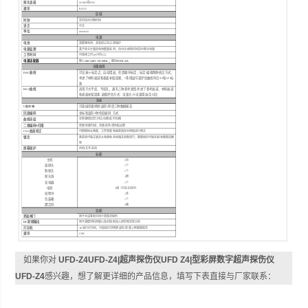
探头连接
LEMO
或
BNC
通讯
RS232
区域
时钟
实时显示日期时间
语言
中文
单位
mm/inch
电源
电池
高能锂电池，具有的过充过放保护
电源监测
基于库仑计量的电池能量监测，百分比
/
续航时间显示剩余电量
工作时间
可连续工作
20
小时以上
电源适配器
；
输入
100~240V/50~60Hz
输出
9VDC/
4A
当量曲线
DAC
曲线
可记录
30
标定点；自动增益；任意顺序标定；标定
/
编辑两种修正方式；
考虑了材料衰减和表面补偿因素；
5
条增益可调评估曲线符合
JIS
和
API
标
准
DGS
曲线
适用于大平底、平底孔、通孔三种参考类型
,
考虑了参考衰减、材料衰减
和表面补偿因素
,
缺陷评估方式：当量大小
/
当量增益
/
百分比
高级
U盘存储
可直接存储拷屏/波形/厚度三种数据报告
回波编码
坐标和波形
2
种色彩编码, 方式
全部
/
峰值记忆
/
对比
/
包络
/
延时包络
曲线冻结
二维编码B扫描
厚度/轮廓扫描；灰度/彩色调色板设置
CSC
曲面校正
可根据探头角度、工件厚度和曲率直径对测值进行修正
锁定
各菜单可独立锁定从而避免系统相关参数调节；数据组亦可锁定避免数据误删
除
屏幕保护
待机
/
文字
/
关机
标配
主机
1
台
直探头
1
个
斜探头
1
个
探头线
1
根
充电器
1
个
电池
1
组（已在主机内）
说明书
1
本
包装箱
1
个
耦合剂
1
瓶
选配
界面闸门
用于水浸等有中间介质情况探伤
RF
射频输出
用于薄壁材料测量以及对缺陷深入研究和定性分析
打印机
TP
串行打印机，可直接打印拷屏
/
波形
/
厚度三种数据报告
通讯
USB
如果你对
UFD-Z4UFD-Z4|超声探伤仪UFD Z4|型彩屏数字超声探伤仪
UFD-Z4
感兴趣，想了解更详细的产品信息，填写下表直接与厂家联系：