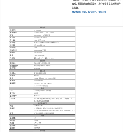
合理，根据控制面板的提示，操作者很容易找到需操作
的按键。
自动校准：声速、探头延迟、角度
/K
值
性能指标
检测范围
1.0~
15000mm
检测分辨率
0.01mm
（<
100mm
）
；
1mm（>
100mm
）
声速
；
500~
15000m
/s
20
个固定声速
显示延迟
-20~3400us
分辨力
: 0.1us
探头延迟
0~99us
分辨力
: 0.01us
自动校准
通过两个已知参考回波自动校准声速和探头延
迟
线性误差
水平 ≤
0.1%
垂直 ≤
3%
动态范围
≥
34dB
灵敏度余量
≥
60dB 200mm
Ф
2
平底孔
外型尺寸
240
×
180
×
50mm
重量
1.9Kg
（包括电池组）
工作环境
；
温度：
-20
℃
~70
℃
湿度：5
%
～
90%
发射脉冲
激励脉冲
方波/负尖脉冲，能量高
/
低可调
发射重复频率
脉冲发射重复频率
PRF
连续可调
阻尼匹配
50/150/400
Ω
接收系统
检测模式
脉冲回波
/
发射接收
/
透射
测量方式
峰值
/
边沿
增益
0~110dB
步距
0/0.1
、
0.2/0.
5/1/2
/6/12/
自定义
检波方式
正
/
负半波
/RF/
全波
频率带宽
0.3~1 / 0.5~4 /2~15 MHZ 宽带滤波
1/2.5/5/10/15 MHZ窄带滤波
显示
LCD
5.7"
工业级宽温高亮
TFT
彩色液晶
背光亮度
5
级可调
显示刷新率
不小于
60Hz
GUI
主题
简约
/
经典
/
灰度
/
强光
/
弱光
5
种，用户可通过设置文字、
A
扫波形、背
景、坐标颜色自由定制主题
闸门
/
测值
/
报警
闸门
A/B
两个独立闸门
测值显示
5
个测值显示区，其中
1
个为主显示区，可选择测值内容
SA/SB/DA/DB/PA/PB/A%A/A%B/dBtA/dBtB/dBrA/dBrB/SBA/DBA/PBA/LA/LB
报警
闸门独立逻辑报警，厚度测量阈值报警
存储
通道参数
20组
A
扫波形
3200组
厚度值
32万个，线性
波形录像
10
分钟
波形参考
4
幅参考波形
输入输出