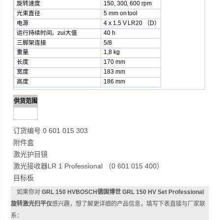
旋转速度
150, 300, 600 rpm
光束直径
5 mm on tool
电源
4 x 1.5 V LR20 （D）
运行持续时间，zui大值
40 h
三脚架连接
5/8
重量
1,8 kg
长度
170 mm
宽度
183 mm
高度
186 mm
供货范围
订货编号 0 601 015 303
附件盒
激光护目镜
激光接收器LR 1 Professional （0 601 015 400）
目标板
如果你对
GRL 150 HVBOSCH德国博世 GRL 150 HV Set Professional
旋转激光扫平仪
感兴趣，想了解更详细的产品信息，填写下表直接与厂家联
系：