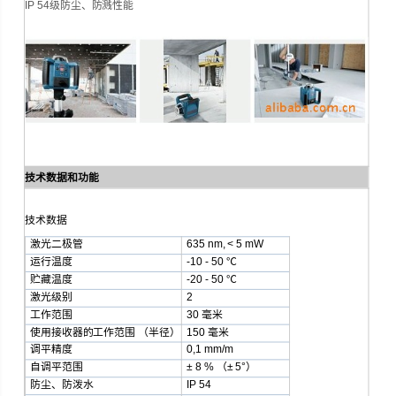
IP 54级防尘、防溅性能
技术数据和功能
技术数据
激光二极管
635 nm, < 5 mW
运行温度
-10 - 50 ℃
贮藏温度
-20 - 50 ℃
激光级别
2
工作范围
30 毫米
使用接收器的工作范围 （半径）
150 毫米
调平精度
0,1 mm/m
自调平范围
± 8 % （± 5°）
防尘、防泼水
IP 54