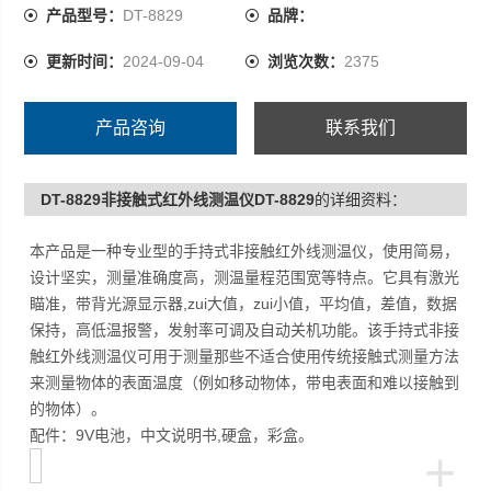
测量那些不适合使用传统接触式测量方法来测量物体的表
产品型号：
DT-8829
品牌：
面温度（例如移动物体，带电表面和难以接触到的物
更新时间：
2024-09-04
浏览次数：
2375
体）。
配件：9V电池，中文说明书,硬盒，彩盒。
产品咨询
联系我们
DT-8829非接触式红外线测温仪DT-8829
的详细资料：
本产品是一种专业型的手持式非接触红外线测温仪，使用简易，
设计坚实，测量准确度高，测温量程范围宽等特点。它具有激光
瞄准，带背光源显示器,zui大值，zui小值，平均值，差值，数据
保持，高低温报警，发射率可调及自动关机功能。该手持式非接
触红外线测温仪可用于测量那些不适合使用传统接触式测量方法
来测量物体的表面温度（例如移动物体，带电表面和难以接触到
的物体）。
配件：
9V电池，中文说明书,硬盒，彩盒。
+