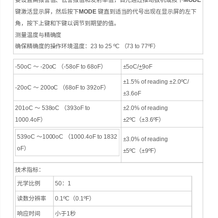
要设置高报警值、低警报值和发射率值，首先通过推动扳机或按下
MODE
键激活显示屏，然后按下
MODE
键直到适当的代号出现在显示屏的左下
角，按下上键和下键以调节到期望的值。
测量温度与精确度
确保精确度的操作环境温度：23 to 25 ºC （73 to 77ºF）
-50oC ～ -20oC （-58oF to 68oF）
±5oC/
+
9oF
±1.5% of reading ±2.0ºC/
-20oC ～ 200oC （68oF to 392oF）
±3.6oF
201oC ～ 538oC （393oF to
±2.0% of reading
1000.4oF）
±2ºC（±3.6ºF）
539oC ～1000oC （1000.4oF to 1832
±3.0% of reading
oF）
±5ºC（±9ºF）
技术指标：
光学比例
50：1
读数分辨率
0.1ºC（0.1ºF）
响应时间
小于1秒