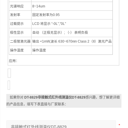
光谱响应
8~14um
发射率
固定发射率为0.95
过载提示
LCD 将显示 “-0L”,”0L”
极性显示
自动 （正极无显示）; （-） 表明负极
二极管激光器
输出 <1mW,波长 630~670nm Class 2（II）激光产品
操作温度
操作温度
应用：
如果你对
DT-8829非接触式红外线测温仪DT-8829
感兴趣，想了解更详细
的产品信息，填写下表直接与厂家联系：