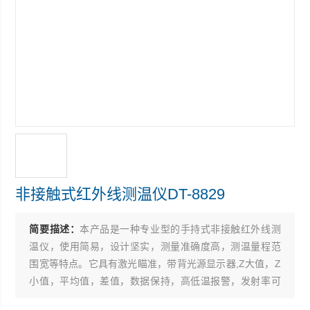
非接触式红外线测温仪DT-8829
简要描述：
本产品是一种专业型的手持式非接触红外线测
温仪，使用简易，设计坚实，测量准确度高，测温量程范
围宽等特点。它具有激光瞄准，带背光源显示器,Z大值，Z
小值，平均值，差值，数据保持，高低温报警，发射率可
调及自动关机功能。该手持式非接触红外线测温仪可用于