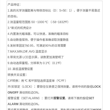
产品特征：
1.高的光学测量距离与物体目标比（D：S=50：1），便于测量不易靠近
的目标。
2.测温量程范围宽-50 ~1000 ºC （-58~1832ºF）
3.*新式的机壳设计
4.内置激光瞄准器，可以快速，准确的瞄准目标
5.自动数值保持，便于操作者准确读取测量数值
6.发射率固定为0.95，可满足90％的日常需要
7.MAX,MIN,DIF, AVG 温度显示
8.带背光源 LCD显示屏，读数更加清楚明了
9.自动选择量程，分辨率为 0.1ºC（0.1ºF）
10. 高低温报警设置
转换开关设置
：
C/F转换
：
用 ºC 和ºF按钮选择温度单（ºC/ºF ）
开/关锁定（LOCK）
：
要锁住仪表使之保持测量，请将中间的旋纽
LOCK
ON/OFF
滑动到右边ON。
报警设置（SET ALARM）：
要打开
报警设置
，请将下面的旋纽
SET
ALARM
滑动到右边ON。