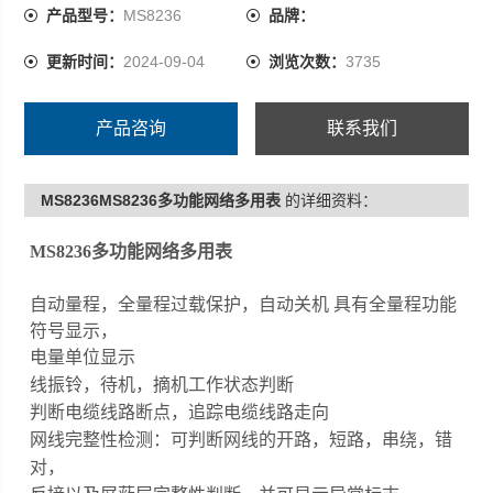
线振铃，待机，摘机工作状态判断
产品型号：
MS8236
品牌：
更新时间：
2024-09-04
浏览次数：
3735
判断电缆线路断点，追踪电缆线路走向
网线完整性检测：可判断网线的开路，短路，串绕，错
产品咨询
联系我们
对，
MS8236MS8236多功能网络多用表
的详细资料：
反接以及屏蔽层完整性判断，并可显示异常标志
MS8236
多功能网络多用表
非接触电压探测
自动量程，全量程过载保护，自动关机
具有全量程功能
符号显示，
电量单位显示
线振铃，待机，摘机工作状态判断
判断电缆线路断点，追踪电缆线路走向
网线完整性检测：可判断网线的开路，短路，串绕，错
对，