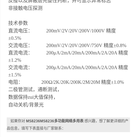
反接以及屏蔽层完整性判断，并可显示异常标志
非接触电压探测
技术参数
直流电压：
200mV/2V/20V/200V/1000V
精度
±
0.5%
交流电压：
200mV/2V/20V/200V/750V
精度±
0.8%
直流电流：
200
μ
A/2mA/20mA/200mA/2A/20A
精度
±
1.2%
交流电流：
200
μ
A/2mA/20mA/200mA/2A/20A
精度
±
1.5%
电阻：
200
Ω
/2K/20K/200K/2M/20M
精度±
1.0%
二极管测试，通断测试，
数据保持zui大值保持，
自动关机
/
背景光
如果你对
MS8236MS8236多功能网络多用表
感兴趣，想了解更详细的产
品信息，填写下表直接与厂家联系：