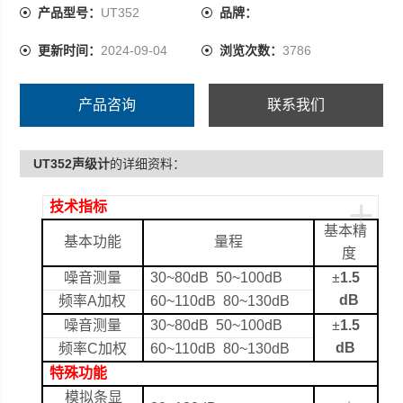
30~80dB 50~100dB
产品型号：
UT352
品牌：
±1.5 dB
更新时间：
2024-09-04
浏览次数：
3786
频率A加权
60~110dB 80~130dB
产品咨询
联系我们
UT352声级计
的详细资料：
+
技术指标
基本精
基本功能
量程
度
噪音测量
30~80dB
50~100dB
±
1.5
dB
频率
A
加权
60~110dB
80~130dB
噪音测量
30~80dB
50~100dB
±
1.5
dB
频率
C
加权
60~110dB
80~130dB
特殊功能
模拟条显