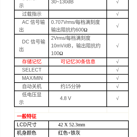
30~130dB
√
示
过载指示
√
AC
信号输
0.707Vrms/
每档满刻度
√
出
输出阻抗约
600
Ω
2Vrms/
每档满刻度
DC
信号输
10mV/dB
，输出阻抗约
√
出
100
Ω
存储记忆
可记忆
30
条信息
√
SELECT
√
MAX/MIN
√
自动关机
约
15
分钟
√
低电压显
4.8 V
√
示
一般特征
LCD
尺寸
42 X
52.3mm
机身颜色
红色
+
铁灰