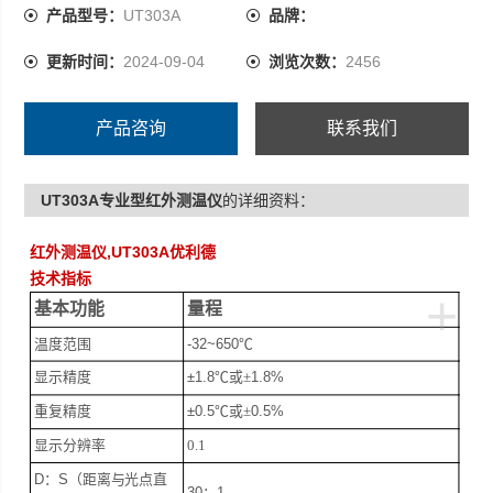
产品型号：
UT303A
品牌：
更新时间：
2024-09-04
浏览次数：
2456
产品咨询
联系我们
UT303A专业型红外测温仪
的详细资料：
红外测温仪,UT303A优利德
技术指标
+
基本功能
量程
温度范围
-32~650
℃
显示精度
±1.8
℃或±
1.8%
重复精度
±0.5
℃或±
0.5%
显示分辨率
0.1
D
：
S
（距离与光点直
30
：
1