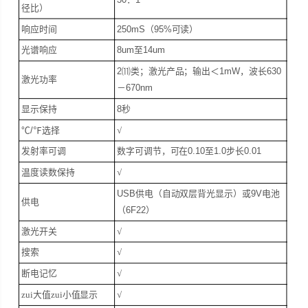
径比）
响应时间
250mS
（
95%
可读）
光谱响应
8um
至
14um
2
⑾类；激光产品；输出＜
1mW
，波长
630
激光功率
－
670nm
显示保持
8
秒
℃
/
℉选择
√
发射率可调
数字可调节，可在
0.10
至
1.0
步长
0.01
温度读数保持
√
USB
供电（自动双层背光显示）或
9V
电池
供电
（
6F22
）
激光开关
√
搜索
√
断电记忆
√
zui大值zui小值显示
√