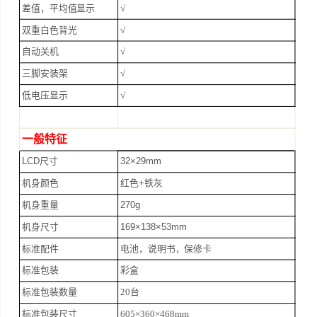
差值，平均值显示
√
双重白色背光
√
自动关机
√
三脚安装架
√
低电压显示
√
一般特征
LCD
尺寸
32×29mm
机身颜色
红色
+
铁灰
机身重量
270g
机身尺寸
169×138×53mm
标准配件
电池，说明书，保修卡
标准包装
彩盒
标准包装数量
20台
标准包装尺寸
605×360×468mm