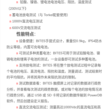
铅酸、镍铬、锂电池电池电压、阻抗、温度测试
n
（
200V
以下
）
蓄电池放电测试（与 Torkel配套使用）
n
1000V
直流电压测试
n
600V
交流电压测试
n
性能特点
：
设备便捷
：
BITE5手提式设计，重量仅0.9kg，IP54防水
n
防尘等级，内置可充电电池。
可测试多种类蓄电池
：
BITE5可用于测试铅酸电池、镍
n
镉电池和锂离子电池的测试，一台设备即可测试多种蓄电池。
支持放电测试：BITE5 将在整个放电测试过程中记录每
n
个电池的电压、直流电流、阻抗和温度。测量调试、测试结束时
的平均阻抗，并将其用作未来阻抗测试的限制。
测试数据查看：BITE5 触摸屏上对记录的数据进行趋势
n
分析，并查看每次测试的趋势数据，或对每个电池的放电情况进
行趋势分析。通过 USB 或 SD 卡将记录的数据传输到 PowerDB
软件，然后创建自定义报告。
直流交流电压测试
：
测量高达1000Vdc的直流电压和高
n