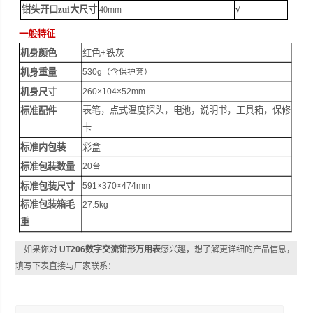
钳头开口zui大尺寸
40
mm
√
一般特征
机身颜色
红色
+
铁灰
机身重量
530g
（含保护套）
机身尺寸
260×104×52mm
表笔，点式温度探头，电池，说明书，工具箱，保修
标准配件
卡
标准内包装
彩盒
标准包装数量
20
台
标准包装尺寸
591×370×474mm
标准包装箱毛
27.5kg
重
如果你对
UT206数字交流钳形万用表
感兴趣，想了解更详细的产品信息，
填写下表直接与厂家联系：