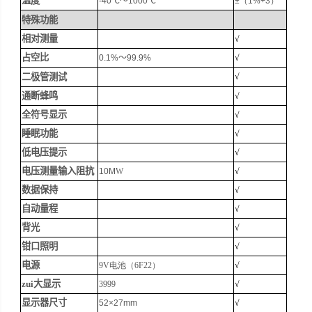
温度
-40
℃～
1000
℃
±
（1%+3）
特殊功能
相对测量
√
占空比
0.1%
～
99.9%
√
二极管测试
√
通断蜂鸣
√
全符号显示
√
睡眠功能
√
低电压提示
√
电压测量输入阻抗
10M
W
√
数据
保持
√
自动量程
√
背光
√
钳口照明
√
电源
9V电池（6F22）
√
zui大显示
3999
√
显示器尺寸
52×27mm
√