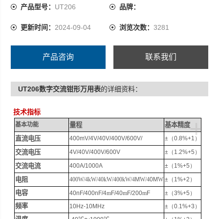
400A/1000A
产品型号：
UT206
品牌：
±(1%+5)
更新时间：
2024-09-04
浏览次数：
3281
产品咨询
联系我们
UT206数字交流钳形万用表
的详细资料：
技术指标
+
基本功能
量程
基本精度
直流电压
400mV/4V/40V/400V/600V/
±
（0.8%+1）
交流电压
4V/40V/400V/600V
±
（1.2%+5）
交流电流
400A/1000A
±
（1%+5）
电阻
400W/4kW/40kW/400kW/4
M
W/4
0M
W
±
（1%+2）
电容
40nF/400nF/4
m
F/40
m
F/200
m
F
±
（3%+5）
频率
10Hz-10MHz
±
（0.1%+3）