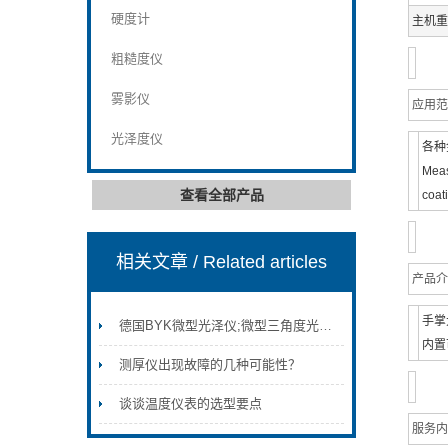
硬度计
主机重
粗糙度仪
雾影仪
应用范
光泽度仪
各种
Meas
查看全部产品
coat
相关文章
/ Related articles
产品介
手掌
德国BYK微型光泽仪;微型三角度光泽仪，单角度光泽度仪
内置
测厚仪出现故障的几种可能性？
谈谈温度仪表的选型要点
服务内