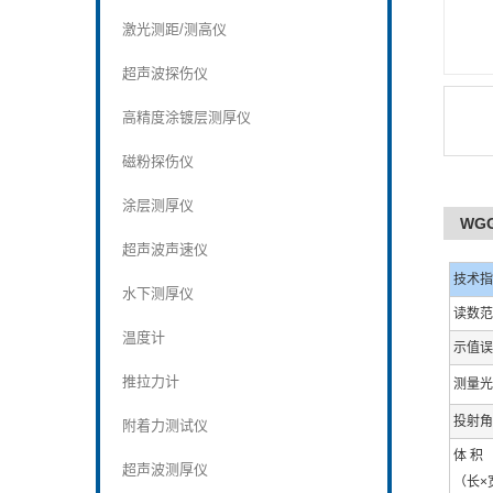
激光测距/测高仪
超声波探伤仪
高精度涂镀层测厚仪
磁粉探伤仪
涂层测厚仪
WG
超声波声速仪
技术指
水下测厚仪
读数范
温度计
示值误
推拉力计
测量光
投射角
附着力测试仪
体 积
超声波测厚仪
（长×