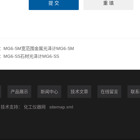
：
MG6-SM宽范围金属光泽计MG6-SM
：
MG6-SS石材光泽计MG6-SS
产品展示
新闻中心
技术文章
在线留言
联系
技术支持：
化工仪器网
sitemap.xml