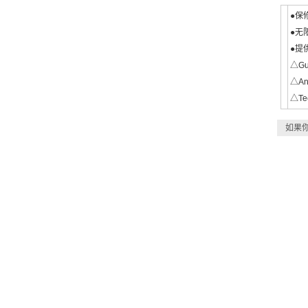
●保
●无
●提
△Gua
△Any
△Tec
如果