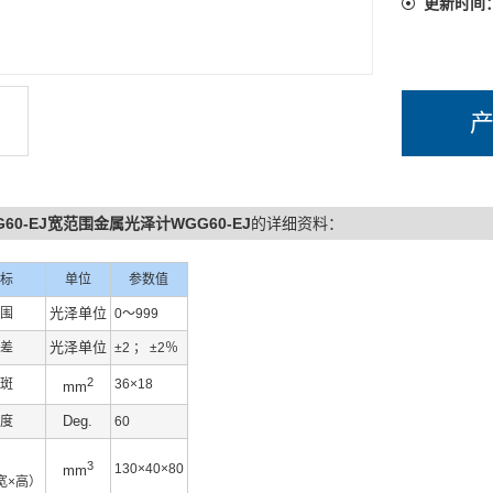
更新时间
G60-EJ宽范围金属光泽计WGG60-EJ
的详细资料：
标
单位
参数值
光泽单位
围
0～999
光泽单位
差
±2 ； ±2％
2
斑
36×18
mm
Deg.
度
60
3
130×40×80
mm
宽×高）