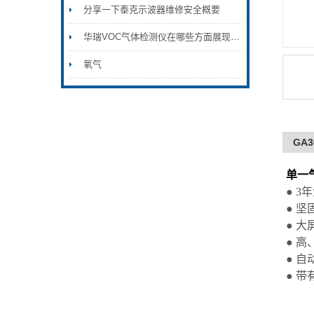
分享一下泰克示波器维修安全概要
华瑞VOC气体检测仪在哪些方面展现了其环境适应性？
氧气
GA
单一
●
3
年
●
坚
●
大
●
高
●
自
●
带