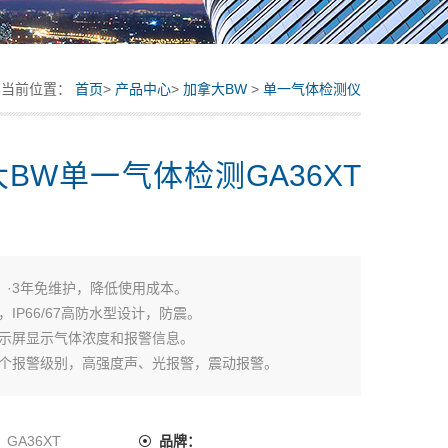
当前位置：
首页
>
产品中心
>
加拿大BW
>
单一气体检测仪
BW单一气体检测GA36XT
：
·3年免维护，降低使用成本。
，IP66/67高防水型设计，防震。
显示屏显示气体浓度和报警信息。
两个报警级别，高强度声、光报警，震动报警。
示报警峰值、报警事件。
固的不锈钢鳄鱼腰带夹。
：
GA36XT
品牌：