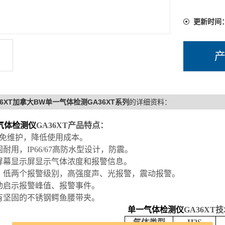
更新时间
36XT加拿大BW单一气体检测GA36XT系列
的详细资料：
气体检测仪
GA36XT
产品特点：
免维护，降低使用成本。
固耐用，
IP66/67
高防水型设计，防震。
屏幕显示屏显示气体浓度和报警信息。
、低两个报警级别，高强度声、光报警，震动报警。
动启示报警峰值、报警事件。
有坚固的不锈钢鳄鱼腰带夹。
单一气体检测仪
GA36XT
技
气体类型
H2S