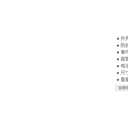
●
外
●
防
●
事
●
报
●
电
●
尺
●
重
如果