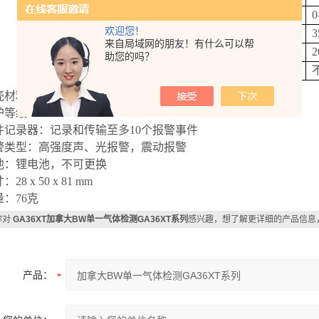
测量范围
0-100 ppm
0
欢迎您！
低报警浓度
10 ppm
3
来自局域网的朋友！有什么可以帮
高报警浓度
15 ppm
2
助您的吗？
校准
不需要
壳材料：耐冲击
ABS
护等级：
IP66/67
件记录器：记录和传输至多
10
个报警事件
警类型：高强度声、光报警，震动报警
池：锂电池，不可更换
寸：
28 x 50 x 81 mm
量：
76
克
你对
GA36XT加拿大BW单一气体检测GA36XT系列
感兴趣，想了解更详细的产品信息
产品：