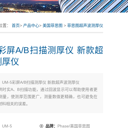
位置：
首页
>
产品中心
>
美国菲思图
>
菲思图超声波测厚仪
5彩屏A/B扫描测厚仪 新款超
测厚仪
：
UM-5彩屏A/B扫描测厚仪 新款超声波测厚仪
供时实A、B扫描功能，通过回波显示可以帮助使用者更
测量，使测厚范围更广，测量数值更精确，也可避免在
材料相关的误差。
4QVGA（320×240）彩色OLED屏，对比度10000:1
:使用双晶探头的超声波脉冲回波法
.5至508毫米（0.025至20.00英寸）
：
UM-5
品牌：
Phase/美国菲思图