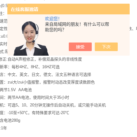
5% H+0.01 ) (10mm以上)
 H为被测物厚度
欢迎您！
围：500-9999m/s，0.0179-0.3937in/us：
来自局域网的朋友！有什么可以帮
定性:采用突破性的过零测量技术，厚度测量值不受回波强度材料衰减系 数、
助您的吗？
±0.05mm
:实时可调
式:厚度值模式，zui小/zui大值捕获模式，差值/缩减率模式
修正:自动A声程修正，补偿双晶探头的非线性度
新率：每秒4HZ、8HZ、16HZ可选
言：中文、英文、日文、德文、法文五种语言可选择
置：zui大/zui小值报警，报警时动态改变厚度读数颜色
两节1.5V AA电池
间：两节AA电池，使用时间大于35小时
机：可选5、10、20分钟无操作后自动关机，或只能手动关机
度：-10至+50℃，有特殊要求可达-20℃
含电池280g
:1年