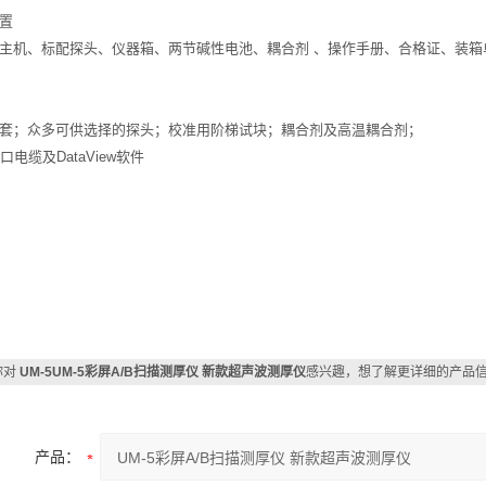
配置
主机、标配探头、仪器箱、两节碱性电池、耦合剂 、操作手册、合格证、装箱
套；众多可供选择的探头；校准用阶梯试块；耦合剂及高温耦合剂；
接口电缆及DataView软件
你对
UM-5UM-5彩屏A/B扫描测厚仪 新款超声波测厚仪
感兴趣，想了解更详细的产品
产品：