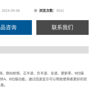
用探头、被测材料
：
2024-09-06
浏览次数：
3541
产品咨询
联系我们
射频、倒向射频、正半波、负半波、全波、更新率、B扫描
器提供A、B扫描功能，通过回波显示可以帮助使用者更好的控
误差。