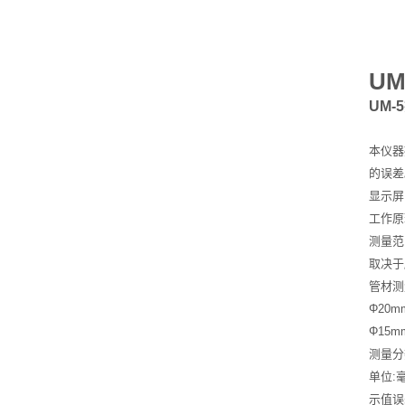
U
UM-
本仪器
的误差
显示屏:
工作原
测量范围
取决于
管材测
Φ20m
Φ15m
测量分辨率
单位:
示值误差