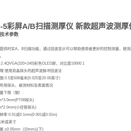
M-5彩屏A/B扫描测厚仪 新款超声波测厚
5技术参数
提供时实A、B扫描功能，通过回波显示可以帮助使用者更好的控制测量，使
。
2.4QVGA(320×240)彩色OLED屏，对比度10000:1
理:使用双晶探头的超声波脉冲回波法
:0.5至508毫米(0.025至20.00英寸）
所用探头、被测材料及表面情况
量下限（钢）:
m*3.0mm(PT08探头)
m*2.0mm(小径管探头)
:0.01或0.1mm(0.001或0.01in)
毫米或英寸
:±0.05mm (10mm以下)