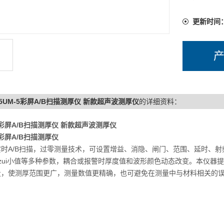
取决于所
更新时间
-5UM-5彩屏A/B扫描测厚仪 新款超声波测厚仪
的详细资料：
5彩屏A/B扫描测厚仪 新款超声波测厚仪
5彩屏A/B扫描测厚仪
实时A/B扫描，过零测量技术，可设置增益、消隐、闸门、范围、延时、
大/zui小值等多种参数，耦合或报警时厚度值和波形颜色动态改变。本仪
量，使测厚范围更广，测量数值更精确，也可避免在测量中与材料相关的