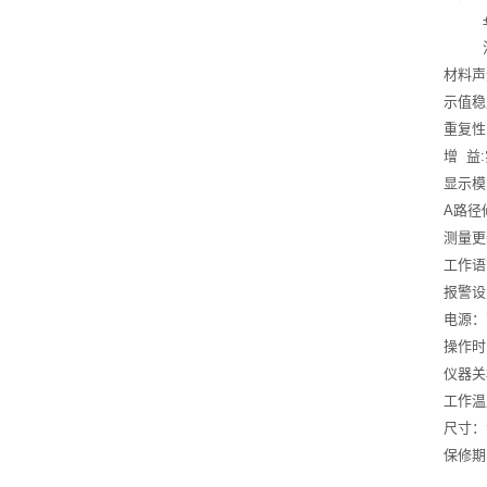
±(0.
注：
材料声速范
示值稳
重复性:
增 益
显示模
A路径
测量更
工作语
报警设
电源：
操作时
仪器关
工作温
尺寸：
保修期