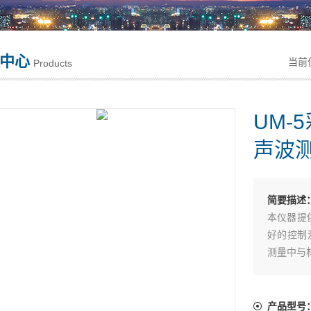
中心
当前
Products
UM-
声波
简要描述
本仪器提
好的控制
测量中与
显示屏:2.
工作原理
测量范围:0
产品型号