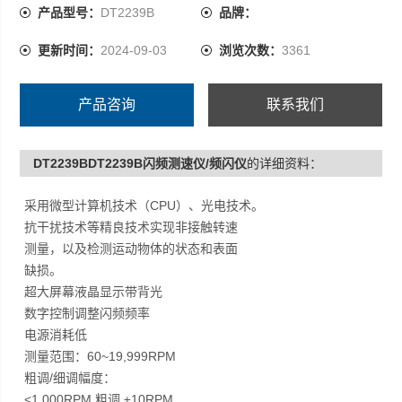
细调 ±1RPM
产品型号：
DT2239B
品牌：
准确度：±0.05%
更新时间：
2024-09-03
浏览次数：
3361
分辨率：<1,000RPM：0.1RPM
≥1,000RPM：1RPM
产品咨询
联系我们
DT2239BDT2239B闪频测速仪/频闪仪
的详细资料：
采用微型计算机技术（CPU）、光电技术。
抗干扰技术等精良技术实现非接触转速
测量，以及检测运动物体的状态和表面
缺损。
超大屏幕液晶显示带背光
数字控制调整闪频频率
电源消耗低
测量范围：60~19,999RPM
粗调/细调幅度：
<1,000RPM 粗调 ±10RPM