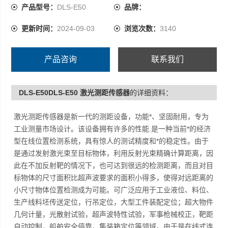
下，也可达到很远的检测距离，而且对目标物体的尺寸面
产品型号：
DLS-E50
品牌：
积比超声波要求的面积小得多，使得对远距离的小尺寸物
更新时间：
2024-09-03
浏览次数：
3140
体位置检测成为可能。可广泛应用于工业液位、料位、生
产线料坯传送定位，行吊定位，大型工件装配定位；
产品咨询
联系我们
DLS-E50DLS-E50 激光测距传感器
的详细资料：
激光测距传感器是新一代的测距设备，功能*、坚固耐用，专为
工业测量市场设计。该设备拥有许多的性能.是一种当前*的经济
型在线位置检测系统，具有惊人的测试精度和*的稳定性。由于
是通过发射激光束至目标物体，利用反射光束精确计算距离，因
此在不加反射靶的情况下，也可达到很远的检测距离，而且对目
标物体的尺寸面积比超声波要求的面积小得多，使得对远距离的
小尺寸物体位置检测成为可能。可广泛应用于工业液位、料位、
生产线料坯传送定位，行吊定位，大型工件装配定位；超大物件
几何计量，光散射试验，超声波特性试验，军事枪械校正，靶距
自动控制，船舶安全停靠，集装箱定位等领域。由于是在线式连