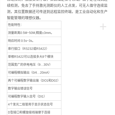
续检测，免去了手持激光测距仪的人工点发，可无人值守连续监
测，其位置数据还可传送到远程监控终端，是工业自动化和生产
智能管理的理想仪器。
+
性能特性：
测量距离
0.5M~50M,精度
±3mm。
响应时间
0.5s~3s。
串行接口（
RS232或RS422）
单根RS422可以连接多大8个模块
范围宽广的供电电压（
9…30V）
可编程模拟输出（
0/4…20mA）
两个可编程数字输出端
（DO1和D02）
数字输出错误信号
可编程数字输入信号（
DI1）
4个发光二极管用于显示状态信号
D型接口和螺旋接线端便于连接