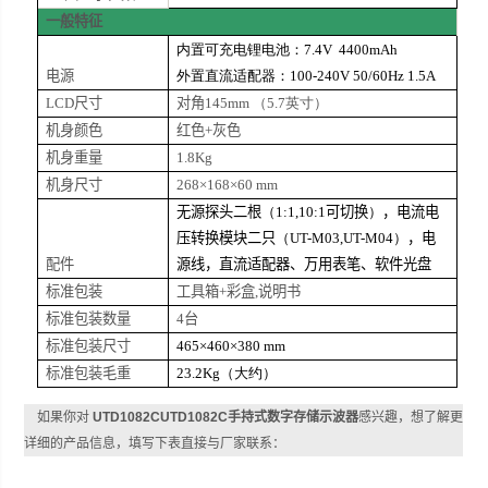
一般特征
内置可充电锂电池：
7.4V 4400mAh
电源
外置直流适配器：
100-240V 50/60Hz
1.5A
LCD
尺寸
对角
145mm
（
5.7
英寸
）
机身颜色
红色
+
灰色
机身重量
1.8Kg
机身尺寸
268
×
168
×
60 mm
无源探头二根
（1:1,10:1
可切换
）
，电流电
压转换模块二只
（UT-M03,UT-M04）
，电
配件
源线，直流适配器、万用表笔、软件光盘
标准包装
工具箱
+
彩盒
,
说明书
标准包装数量
4
台
标准包装尺寸
465
×
460
×
380 mm
标准包装毛重
23.2Kg
（大约）
如果你对
UTD1082CUTD1082C手持式数字存储示波器
感兴趣，想了解更
详细的产品信息，填写下表直接与厂家联系：