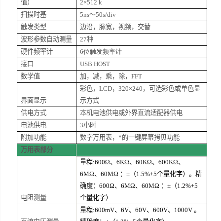
值）
2×512 k
扫描时基
5ns
～
50s/div
触发类型
边沿，脉宽，视频，交替
波形参数自动测量
27
种
硬件频率计
6
位触发频率计
接口
USB HOST
数学值
加，减，乘，除，
FFT
彩色，LCD，320×240，
可选彩色或单色显
界面显示
示方式
供电方式
本机电池供电或外界直流适配器供电
电池供电
3
小时
附加功能
数字万用表，*的一键屏幕拷贝功能
万用表部分
量程
:600
Ω、
6K
Ω、
60K
Ω、
600K
Ω、
6M
Ω、
60M
Ω ：±（
1.5%+5
个量化字）。精
确度：
600
Ω、
6M
Ω、
60M
Ω ：±（
1.2%+5
电阻测量
个量化字）
量程
:600mV
、
6V
、
60V
、
600V
、
1000V
。