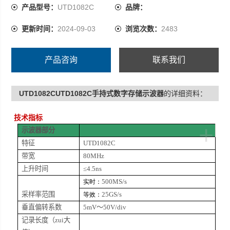
产品型号：
UTD1082C
品牌：
更新时间：
2024-09-03
浏览次数：
2483
产品咨询
联系我们
UTD1082CUTD1082C手持式数字存储示波器
的详细资料：
技术指标
+
示波器部分
特征
UTD
1082C
带宽
80MHz
上升时间
≤
4.5ns
500MS/s
实时：
采样率范围
25GS/s
等效：
垂直偏转系数
5mV
～
50V/div
记录长度（zui大