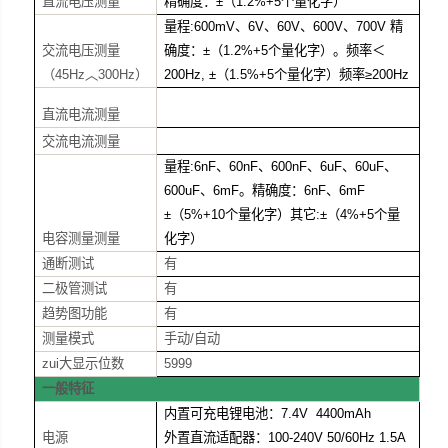
直流电压测量
精确度：±（1.2%+5个量化字）
量程:600mV、6V、60V、600V、700V 精
交流电压测量
确度：±（1.2%+5个量化字）。频率＜
（45Hz︿300Hz）
200Hz, ±（1.5%+5个量化字）频率≥200Hz
直流电流测量
交流电流测量
量程:6nF、60nF、600nF、6uF、60uF、
600uF、6mF。精确度：6nF、6mF
±（5%+10个量化字）其它:±（4%+5个量
电容测量测量
化字）
通断测试
有
二极管测试
有
趋势图功能
有
测量模式
手动/自动
zui大显示位数
5999
一般特征
内置可充电锂电池：7.4V 4400mAh
电源
外置直流适配器：100-240V 50/60Hz 1.5A