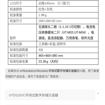
LCD
尺寸
对角145mm （5.7
英寸
）
机身颜色
红色+灰色
机身重量
1.8Kg
机身尺寸
268
×168×60 mm
无源探头二根（1:1,10:1可切换），电流电
压转换模块二只（UT-M03,UT-M04），电
配件
源线，直流适配器、万用表笔、软件光盘
标准包装
工具箱+彩盒,说明书
标准包装数量
4
台
标准包装尺寸
465
×460×380 mm
标准包装毛重
23.2Kg
（大约）
如果你对
UTD1102CUTD1102C手持式数字存储示波器
感兴趣，想了解更
详细的产品信息，填写下表直接与厂家联系：