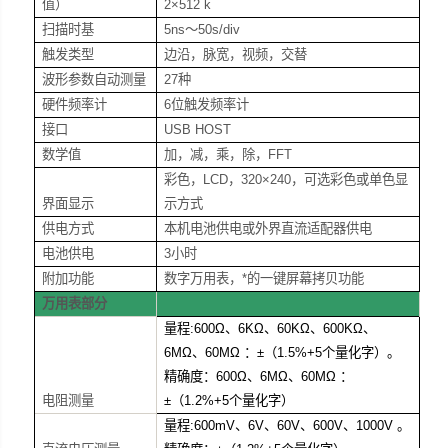
值）
2×512 k
扫描时基
5ns
～50s/div
触发类型
边沿，脉宽，视频，交替
波形参数自动测量
27
种
硬件频率计
6
位触发频率计
接口
USB HOST
数学值
加，减，乘，除，FFT
彩色，LCD，320×240，
可选彩色或单色显
界面显示
示方式
供电方式
本机电池供电或外界直流适配器供电
电池供电
3
小时
附加功能
数字万用表，*的一键屏幕拷贝功能
万用表部分
量程:600Ω、6KΩ、60KΩ、600KΩ、
6MΩ、60MΩ ：±（1.5%+5个量化字）。
精确度：600Ω、6MΩ、60MΩ ：
电阻测量
±（1.2%+5个量化字）
量程:600mV、6V、60V、600V、1000V 。