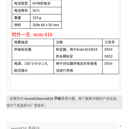
电池类型
9V
块状电池
电池寿命
50 h
重量
315 g
体积
309x 68 x 50 mm
附件一览
- testo 816
简要描述
注释
订货号
声级标定器
标定器，用于
testo 815/816
0554
的长期标定
0452
电源，
230 V/ 8 V/ 1 A
，
用于对仪器供电及对充电电
0554
欧式插头
池进行充电
如果你对
testo816testo816 声级计
感兴趣，想了解更详细的产品信息，
填写下表直接与厂家联系：