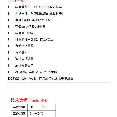
优点一览：
l
精度等级
2L
，符合
IEC 60651
标准
l
调试方便（附带调试用的螺丝起子）
l
根据
A
类和
C
类来频率计权
l
存储zui大值和zui小值
l
精度高
（2
级
）
l
可调节时间加权，快速
/
慢速
l
自动切换量程
l
背光显示
l
连接电源装置
l
统计图表显示
l
AC
输出，连接录音机和放大器
DC
输出，
10 mV/dB
，连接录音机或电子记录仪
技术数据
- testo 816
存放温度
-10
～
+60
℃
工作温度
0
～
+40
℃