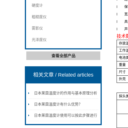
硬度计
l
保
l
宽
粗糙度仪
l
具
雾影仪
l
声
技术
光泽度仪
存放
工作
查看全部产品
电池
重量
尺寸
相关文章
/ Related articles
外壳
日本莱茵温度计的作用与基本原理分析
探头
日本莱茵温度计有什么优势？
日本莱茵温度计使用可以按此步骤进行