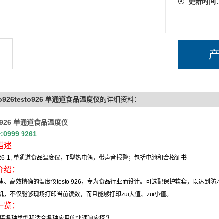
更新时间
to926testo926 单通道食品温度仪
的详细资料：
 926
单通道食品温度仪
号
:0999 9261
描述
26-1,
单通道食品温度仪，
T
型热电偶，带声音报警；包括电池和合格证书
介绍：
速、高效精确的温度仪
testo 926
，专为食品行业而设计。可选配保护软套，以达到防
机，不仅能够现场打印当前读数，而且能够打印zui大值、zui小值。
一览：
接各种类型和适合各种应用的快速响应探头