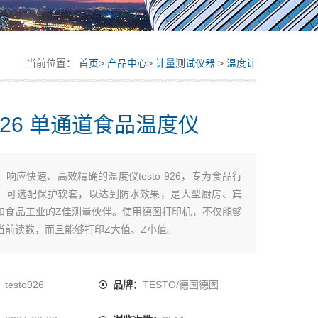
当前位置：
首页
>
产品中心
>
计量测试仪器
>
温度计
to926 单通道食品温度仪
：
响应快速、高效精确的温度仪testo 926，专为食品行
。可选配保护软套，以达到防水效果，是大型厨房、宾
和食品工业的Z佳测量伙伴。使用德图打印机，不仅能够
当前读数，而且能够打印Z大值、Z小值。
：
testo926
品牌：
TESTO/德国德图