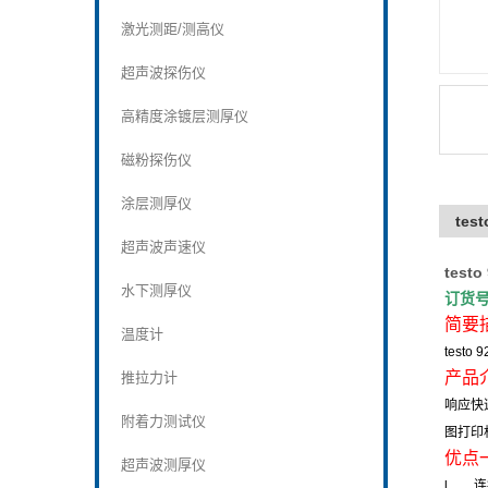
激光测距/测高仪
超声波探伤仪
高精度涂镀层测厚仪
磁粉探伤仪
涂层测厚仪
tes
超声波声速仪
testo
水下测厚仪
订货
简要
温度计
testo 9
产品
推拉力计
响应快
附着力测试仪
图打印
优点
超声波测厚仪
l
连