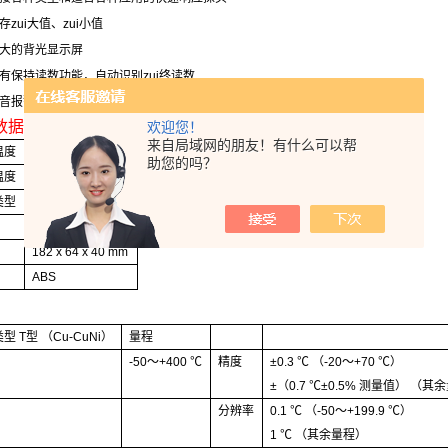
存zui大值、zui小值
大的背光显示屏
有保持读数功能，自动识别zui终读数
音报警（可调节报警限值）
数据
testo 926
欢迎您！
来自局域网的朋友！有什么可以帮
温度
-40
～
+70
℃
助您的吗？
温度
-20
～
+50
℃
类型
9V
块状电池
, 6F22
171 g
182 x 64 x 40 mm
ABS
类型
T
型
（Cu-CuNi）
量程
-50
～
+400
℃
精度
±
0.3
℃
（-20
～
+70
℃
）
±
（0.7
℃
±
0.5%
测量值
） （
其余
分辨率
0.1
℃
（-50
～
+199.9
℃
）
1
℃
（
其余量程
）