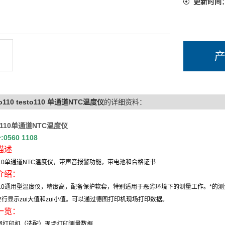
更新时间
to110 testo110 单通道NTC温度仪
的详细资料：
 110
单通道NTC温度仪
号
:0560 1108
描述
10
单通道
NTC
温度仪，带声音报警功能，带电池和合格证书
介绍：
10
通用型温度仪，精度高，配备保护软套，特别适用于恶劣环境下的测量工作。*的
2
行显示zui大值和zui小值。可以通过德图打印机现场打印数据。
一览：
图打印机（选配）现场打印测量数据