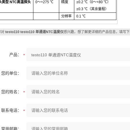
头类型
NTC
高温探头
0
～
+275
℃
精度
±
0.2
℃
（0
～
+80
℃
）
±
0.3
℃
（
其余量程
）
分辨率
0.1
℃
你对
testo110 testo110 单通道NTC温度仪
感兴趣，想了解更详细的产品信息，填写下
产品：
您的单位：
您的姓名：
联系电话：
常用邮箱：