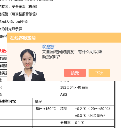
护软套，安全无毒（选配）
音报警（可调整报警限值）
zui大值、zui小值
大的背光显示屏
动保持读数功能，自动识别zui终测量值
欢迎您！
术数据
testo 110
来自局域网的朋友！有什么可以帮
助您的吗？
放温度
-40
～
+70
℃
作温度
-20
～
+50
°
C
池类型
9V
块状电池
, 6F22
量
171 g
积
182 x 64 x 40 mm
壳
ABS
头类型
NTC
量程
-50
～
+150
℃
精度
±
0.2
℃
（-20
～
+80
℃
）
±
0.3
℃
（
其余量程
）
分辨率
0.1
℃