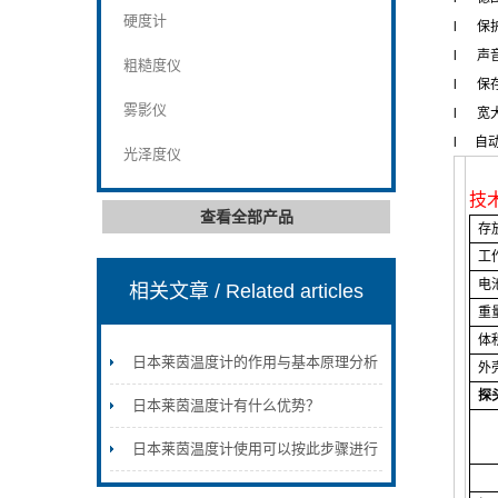
硬度计
l
保
l
声
粗糙度仪
l
保存
雾影仪
l
宽
l
自
光泽度仪
技
查看全部产品
存
工
电
相关文章
/ Related articles
重
体
日本莱茵温度计的作用与基本原理分析
外
探
日本莱茵温度计有什么优势？
日本莱茵温度计使用可以按此步骤进行