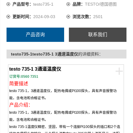
735仪器上清晰显示。选配高精度的Pt100插入式探头时，
产品型号：
testo735-1
品牌：
TESTO/德国德图
系统精度高达0.05℃,分辨率0.001℃，非常适合作为标准仪
更新时间：
2024-09-03
浏览次数：
2501
器。
可通过红外打印机现场打印。内置循环打印功能，打印周
产品咨询
联系我们
期从1秒到24小时，由用户自定。
testo735-1testo735-1 3通道温度仪
的详细资料：
+
testo 735-1 3
通道温度仪
订货号
:0560 7351
简要描述
testo 735-1
，
3
通道温度仪，配热电偶或
Pt100
探头，具有声音报警功
能，含电池和合格证书。
产品介绍：
testo 735-1
，
3
通道温度仪，配热电偶或
Pt100
探头，具有声音报警功
能，含电池和合格证书。
testo 735-1
温度仪精密、坚固，带有一个连接
Pt100
探头的插口和
2
个连