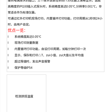
接热电偶探头的插口，三个探头读数在
testo 735
仪器上清晰显示。选配
高精度的
Pt100
插入式探头时，系统精度高达
0.05
℃
,
分辨率
0.001
℃
，非
常适合作为标准仪器。
可通过红外打印机现场打印。内置循环打印功能，打印周期从
1
秒到
24
小
时，由用户自定。
优点一览：
l
系统精度高达
0.05
℃
l
现场打印测量数据
l
内置循环打印功能，自设打印周期，如每分钟打印一次
l
显示、保存和打印△
T
、zui小值、zui大值以及平均值
l
超过限值时，发出声音报警
l
保护等级
IP54
检测烘焙温度