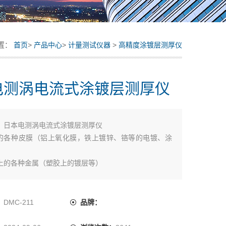
置：
首页
>
产品中心
>
计量测试仪器
>
高精度涂镀层测厚仪
电测涡电流式涂镀层测厚仪
：
日本电测涡电流式涂镀层测厚仪
上的各种皮膜（铝上氧化膜，铁上镀锌、铬等的电镀、涂
上的各种金属（塑胶上的镀层等）
时间内非破坏测量其厚度，适合各种检测
电脑进行校正、检测，操作非常简单，可以直接选取各种测
：
DMC-211
品牌：
、线材等小部件和压铸件制品同样可方便测量。