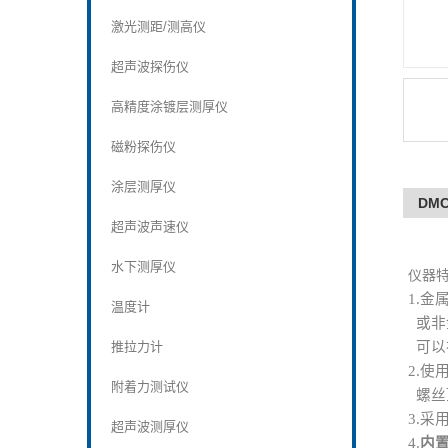
激光测距/测高仪
超声波探伤仪
高精度涂镀层测厚仪
磁粉探伤仪
涂层测厚仪
DM
超声波声速仪
D
水下测厚仪
仪器
1.
金
温度计
或非
推拉力计
可以
2.
使
附着力测试仪
螺丝
3.
超声波测厚仪
4.
内置