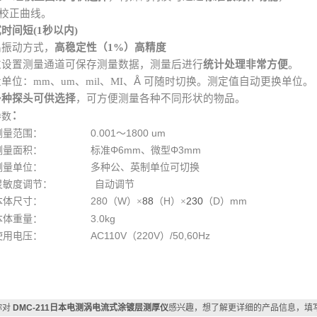
校正曲线。
时间短(1秒以内)
晶振动方式，
高稳定性（1%）高精度
通过设置测量通道可保存测量数据，测量后进行
统计处理非常方便
。
量单位：mm、um、mil、MI、
Å
可随时切换。测定值自动更换单位。
多种探头可供选择
，可方便测量各种不同形状的物品。
：
参数
测量范围： 0.001～1800 um
测量面积： 标准Φ6mm、微型Φ3mm
测量单位： 多种公、英制单位可切换
灵敏度调节： 自动调节
本体尺寸： 280（W）
88
（H）
230
（D）mm
×
×
本体重量： 3.0kg
用电压： AC110V（220V）/50,60Hz
你对
DMC-211日本电测涡电流式涂镀层测厚仪
感兴趣，想了解更详细的产品信息，填