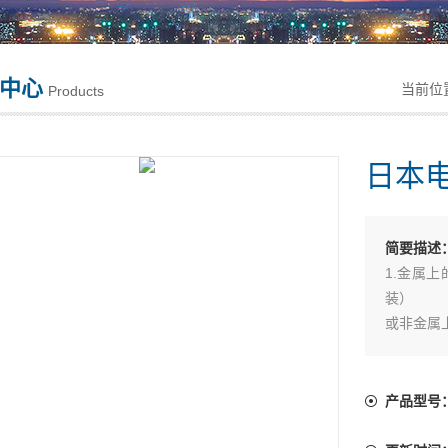
中心
当前位
Products
日本
简要描述
1.金属
装）
或非金属
可以在短
2.使用
量模式，
产品型号
螺丝顶部