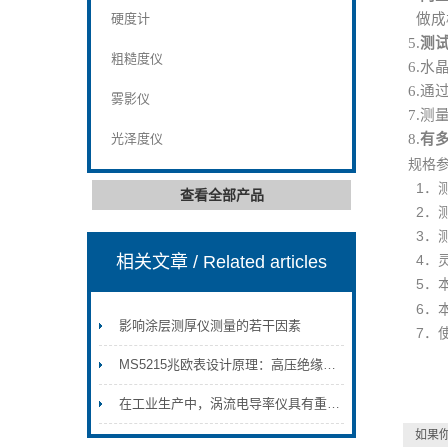
硬度计
做成
5.
测试
粗糙度仪
6.
水
6.
雾影仪
7.测
光泽度仪
8
.
有
规格
1
．
查看全部产品
2．
3．
相关文章
/ Related articles
4．
5．
6．
影响涂层测厚仪测量的若干因素
7．使
MS5215兆欧表设计原理：高压绝缘测量的技术内核
在工业生产中，涡流电导率仪具有重要的应用价值
如果