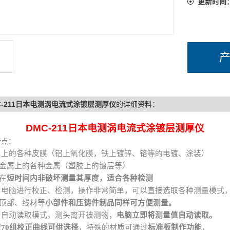
更新时间
C-211日本电测涡电流式涂镀层测厚仪
的详细资料：
MC-211日本电测涡电流式涂镀层测厚仪
特点：
属上的各种皮膜（铝上氧化膜，铁上镀锌、铬等的电镀、涂装）
金属上的各种金属
（塑胶上的镀层等）
在
短时间内非破坏测量其厚度，适合各种检测
用电脑进行校正、检测，操作非常简单，可以直接选取各种测量模式
顶部、线材等
小部件和压铸件制品同样可方便测量。
采用自动读取模式，测头离开被测物，
电脑立即将测量值自动读取
。
70组校正曲线可供选择
，特殊的材质可通过
标准板制作功能
，