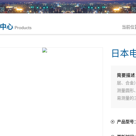
中心
当前位
Products
日本
简要描述
层、合金
测量圆形
易测量的
5、可检
简单易懂
产品型号