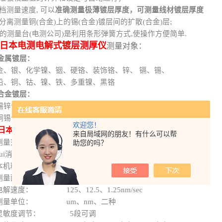
档测量速度, 可以
准确测量极薄镀层厚度，可测量线材镀层厚度
分离测量铜(合金)上的锡(合金)镀层间的扩散(合金)层;
*的测量台(电测公司)是利用条形弹簧方式,使操作方便简单.
日本电测
电解式镀层测厚仪
测量对象：
金属镀层：
银、化学镍、铟、硬铬、装饰铬、锌、 镉、锡、
铜、钴、镍、铁、多重镍、黑铬
合金镀层：
合金、锡铅合金、铜锌合金、镍钴合金、镍铁合金、
合金、铁锡合金
欢迎您！
：
日本电测
电解式镀层测厚仪
规格参数
来自局域网的朋友！有什么可以帮
测量范围： 0.006～300 um
助您的吗？
ui消解析度： 0.001 um（1nm）
本机精确度： ±1％
量面积： Φ3.4mm、Φ2.4mm、Φ1.7mm
解速度： 125、12.5、1.25nm/sec
测量单位： um、nm、二种
灵敏度调节： 5段可调