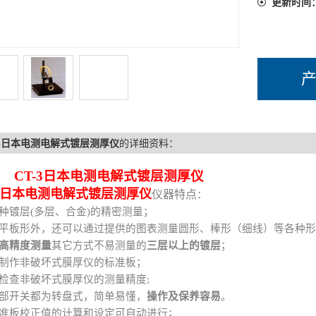
更新时间
-3日本电测电解式镀层测厚仪
的详细资料：
T-3
日本电测
电解式镀层测厚仪
日本电测
电解式镀层测厚仪
仪器特点
：
各种镀层(多层、合金)的精密测量；
除平板形外，还可以通过提供的图表测量圆形、棒形（细线）等各种
高精度测量
其它方式不易测量的
三层以上的镀层
；
可制作非破坏式膜厚仪的标准板；
可检查非破坏式膜厚仪的测量精度;
全部开关都为转盘式，简单易懂，
操作及保养容易
。
标准板校正值的计算和设定可自动进行；