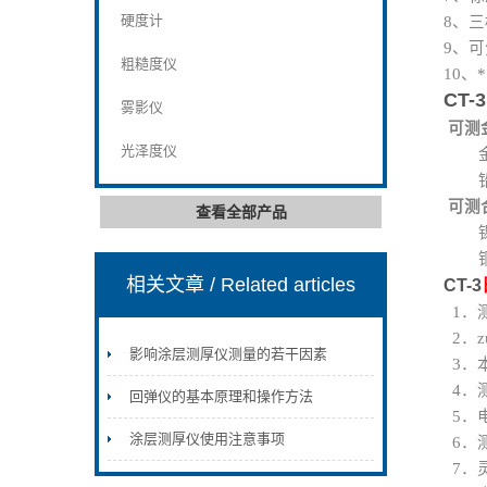
硬度计
8、三
9、可
粗糙度仪
10、
CT-3
雾影仪
可测
光泽度仪
金、
铅、
可测
查看全部产品
锡锌
铜锡
相关文章
/ Related articles
CT-3
1．
2．z
影响涂层测厚仪测量的若干因素
3．
4．测
回弹仪的基本原理和操作方法
5．电
涂层测厚仪使用注意事项
6．
7．