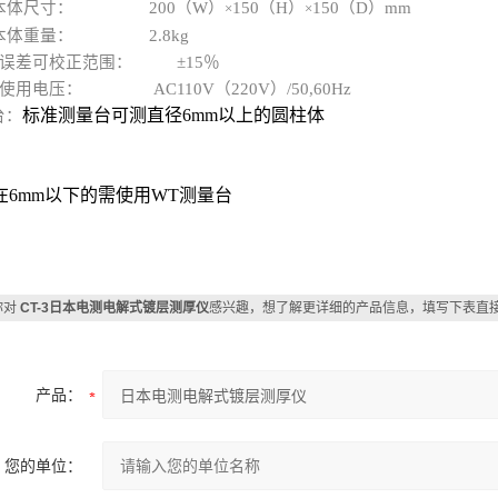
本体尺寸： 200（W）
150（H）
150（D）mm
×
×
本体重量： 2.8kg
．误差可校正范围： ±15％
使用电压： AC110V（220V）/50,60Hz
标准测量台可测直径6mm以上的圆柱体
台：
在6mm以下的需使用WT测量台
你对
CT-3日本电测电解式镀层测厚仪
感兴趣，想了解更详细的产品信息，填写下表直
产品：
您的单位：