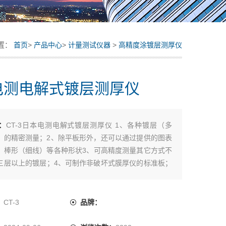
置：
首页
>
产品中心
>
计量测试仪器
>
高精度涂镀层测厚仪
电测电解式镀层测厚仪
：
CT-3日本电测电解式镀层测厚仪 1、各种镀层（多
）的精密测量；2、除平板形外，还可以通过提供的图表
、棒形（细线）等各种形状3、可高精度测量其它方式不
三层以上的镀层；4、可制作非破坏式膜厚仪的标准板；
查非破坏式膜厚仪的测量精度; 6、全部开关都为转盘式，
，操作及保养容易
：
CT-3
品牌：