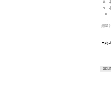
8．
9．
10
11．
测量
直径
如果