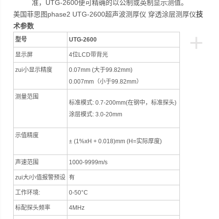
准，UTG-2600便可精确的以公制或英制显示测值。
美国菲思图phase2 UTG-2600超声波测厚仪 穿透涂层测厚仪
技
术参数
+
型号
UTG-2600
显示屏
4位LCD带背光
zui小显示精度
0.07mm (大于99.82mm)
0.007mm（小于99.82mm）
测量范围
标准模式: 0.7-200mm(在钢中，标准探头)
涂层模式: 3.0-20mm
示值精度
± (1%xH + 0.018)mm (H=实际厚度)
声速范围
1000-9999m/s
zui大/小值报警预设
有
工作环境:
0-50°C
标配探头频率
4MHz