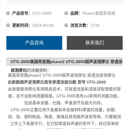
体。只要被测工件上下表面平行，在已知厚度和声速的条
件下，经过简单校准，UTG-2600便可精确的以公制或英制
产品型号：
UTG-2600
品牌：
Phase/美国菲思图
显示测值。
更新时间：
2024-09-06
浏览次数：
2725
产品咨询
联系我们
UTG-2600美国菲思图phase2 UTG-2600超声波测厚仪 穿透涂
层测厚仪
的详细资料：
美国菲思图phase2 UTG-2600超声波测厚仪 穿透涂层测厚仪
此新款超声波测厚仪具有穿透涂层功能 型号 UTG-2600
此款智能测厚仪采用精良技术，可穿透涂层和漆层读取管壁的厚
度，且不会影响测量精度。UTG-2600具有zui常用的测量功能，
包括基本测量、扫描、声速调节及超大内存。
UTG-2600主要应用于金属和非金属材料厚度的测量，如钢、
铝、钛、塑料制品、陶瓷、玻璃及其他超声波良导体。只要被测
工件上下表面平行，在已知厚度和声速的条件下，经过简单校