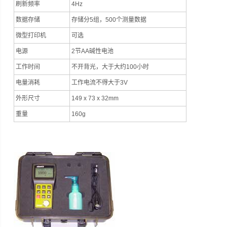
刷新频率
4Hz
数据存储
存储分5组，500个测量数据
微型打印机
可选
电源
2节AA碱性电池
工作时间
不开背光，大于大约100小时
电量消耗
工作电流不得大于3V
外形尺寸
149 x 73 x 32mm
重量
160g