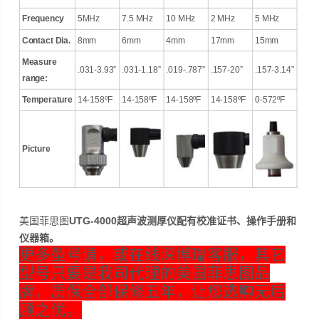
Frequency
5MHz
7.5 MHz
10 MHz
2 MHz
5 MHz
Contact Dia.
8mm
6mm
4mm
17mm
15mm
Measure
.031-3.93”
.031-1.18”
.019-.787”
.157-20”
.157-3.14”
range:
Temperature
14-158ºF
14-158ºF
14-158ºF
14-158ºF
0-572ºF
Picture
美国菲思图
UTG-4000超声波测厚仪配有校准证书、操作手册和
仪器箱。
更多型号请，或在线深博瑞
客服，其它
型号只要是我司代理的美国菲思图品
牌，质保全部保修五年，让您选购无后
顾之优。