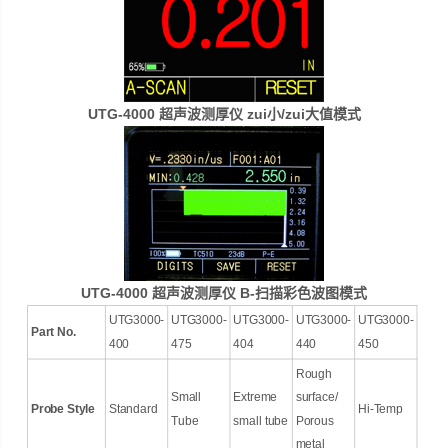
UTG-4000 超声波测厚仪 zui小/zui大值模式
UTG-4000 超声波测厚仪 B-扫描彩色波图模式
UTG3000-
UTG3000-
UTG3000-
UTG3000-
UTG3000-
Part No.
400
475
404
440
450
Rough
Small
Extreme
surface/
Probe Style
Standard
Hi-Temp
Tube
small tube
Porous
metal