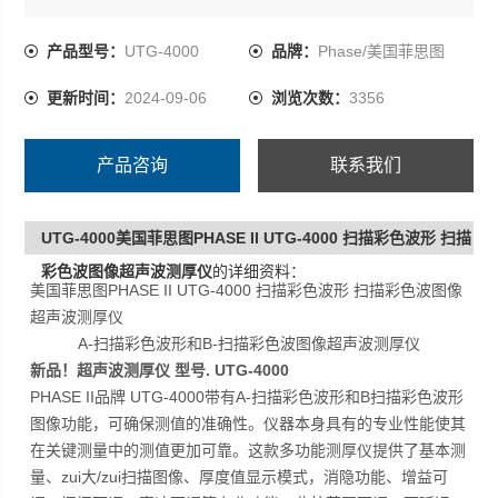
键测量中的测值更加可靠。这款多功能测厚仪提供了基本
测量、Z大/Z扫描图像、厚度值显示模式，消隐功能、增益
产品型号：
UTG-4000
品牌：
Phase/美国菲思图
可调、闸门可调、声速可调等专业功能。
更新时间：
2024-09-06
浏览次数：
3356
测量范围0.5-508mm 取决于探头和材料虫类
产品咨询
联系我们
UTG-4000美国菲思图PHASE II UTG-4000 扫描彩色波形 扫描
彩色波图像超声波测厚仪
的详细资料：
美国菲思图PHASE II UTG-4000 扫描彩色波形 扫描彩色波图像
超声波测厚仪
A-扫描彩色波形和B-扫描彩色波图像超声波测厚仪
新品！超声波测厚仪
型号. UTG-4000
PHASE II品牌 UTG-4000带有A-扫描彩色波形和B扫描彩色波形
图像功能，可确保测值的准确性。仪器本身具有的专业性能使其
在关键测量中的测值更加可靠。这款多功能测厚仪提供了基本测
量、zui大/zui扫描图像、厚度值显示模式，消隐功能、增益可