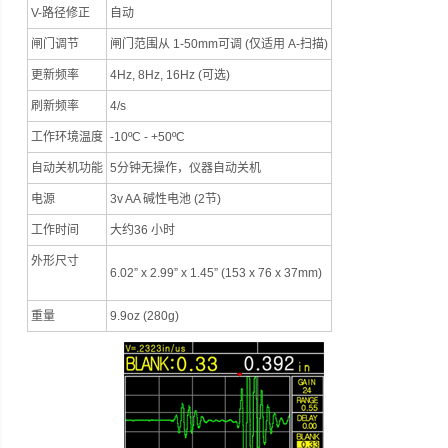
V-路径修正
自动
闸门调节
闸门范围从 1-50mm可调 (仅适用 A-扫描)
更新频率
4Hz, 8Hz, 16Hz (可选)
刷新频率
4/s
工作环境温度
-10ºC - +50ºC
自动关机功能
5分钟无操作，仪器自动关机
电源
3v AA 碱性电池 (2节)
工作时间
大约36 小时
外形尺寸
6.02” x 2.99” x 1.45” (153 x 76 x 37mm)
重量
9.9oz (280g)