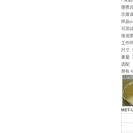
• 有
便携式超
示值误
样品zu
可测
电池类
工作环境
尺寸: 1
重量: 
选配
带有 
MET-