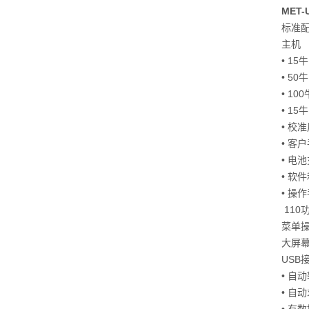
MET-
标准
主机
• 15
• 50
• 10
• 15
• 校
• 客
• 电
• 软
• 操
110
菜单
大屏
USB
• 自动
• 自