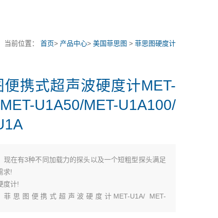
当前位置：
首页
>
产品中心
>
美国菲思图
>
菲思图硬度计
图便携式超声波硬度计MET-
 MET-U1A50/MET-U1A100/
U1A
：
现在有3种不同加载力的探头以及一个短粗型探头满足
求!
硬度计!
 II 菲思图便携式超声波硬度计MET-U1A/ MET-
MET-U1A100/ MET-U1A110，能够在多种金属上测量平