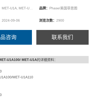
、薄件或者大表面工件的表面硬度。不同于传统的里氏
这种新型的便携式硬度计采用了“超声波UCI"技术，可以
：
MET-U1A, MET-U1A50,
品牌：
Phase/美国菲思图
薄的和小的工件的硬度，
：
2024-09-06
浏览次数：
2900
产品咨询
联系我们
T-U1A100/ MET-U1A
的详细资料：
0
A100/MET-U1A110
0