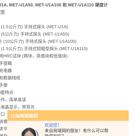
U1A, MET-U1A50, MET-U1A100 和 MET-U1A110 硬度计
配置
:
牛 (1.5公斤力) 手持式探头 (MET-U1A)
牛 (5公斤力) 手持式探头 (MET-U1A50)
0牛 (10公斤力) 手持式探头 (MET-U1A100)
牛 (1.5公斤力) 手持式短粗型探头 (MET-U1A110)
准用HRC试块 (两块，高值块和低值块)
户手提箱
池充电器
件和数据线缆
作手册
功能特点
:
操作，简单易读
幕液晶显示，带背光
接口
转换：HRC, HRB, HB, HV
欢迎您！
动求平均值
来自局域网的朋友！有什么可以帮