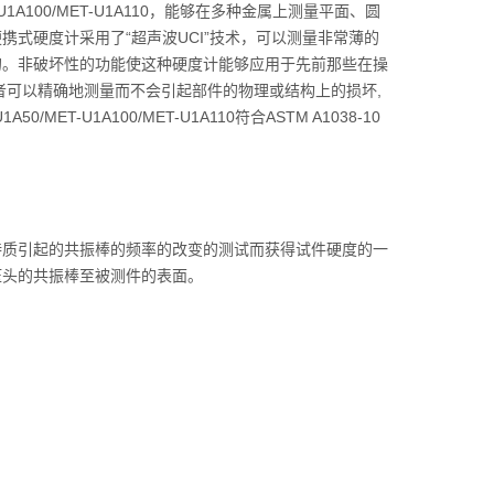
T-U1A100/MET-U1A110，能够在多种金属上测量平面、圆
式硬度计采用了“超声波UCI”技术，可以测量非常薄的
的。非破坏性的功能使这种硬度计能够应用于先前那些在操
者可以精确地测量而不会引起部件的物理或结构上的损坏,
T-U1A100/MET-U1A110符合ASTM A1038-10
特质引起的共振棒的频率的改变的测试而获得试件硬度的一
压头的共振棒至被测件的表面。