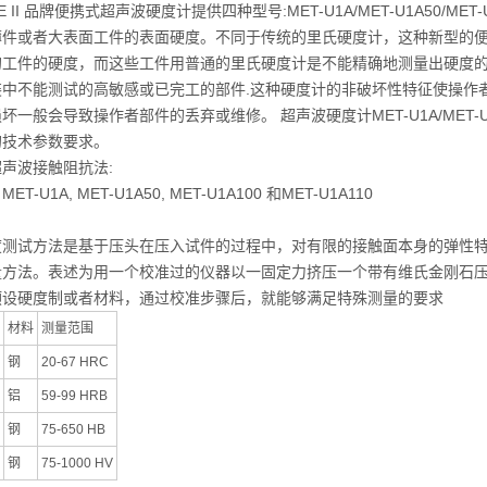
SE II 品牌便携式超声波硬度计提供四种型号:MET-U1A/MET-U1A50/ME
薄件或者大表面工件的表面硬度。不同于传统的里氏硬度计，这种新型的便携
的工件的硬度，而这些工件用普通的里氏硬度计是不能精确地测量出硬度
装中不能测试的高敏感或已完工的部件.这种硬度计的非破坏性特征使操作
坏一般会导致操作者部件的丢弃或维修。 超声波硬度计MET-U1A/MET-U1A50/ME
的技术参数要求。
 超声波接触阻抗法:
ET-U1A, MET-U1A50, MET-U1A100 和MET-U1A110
度测试方法是基于压头在压入试件的过程中，对有限的接触面本身的弹性
量方法。表述为用一个校准过的仪器以一固定力挤压一个带有维氏金刚石
预设硬度制或者材料，通过校准步骤后，就能够满足特殊测量的要求
材料
测量范围
钢
20-67 HRC
铝
59-99 HRB
钢
75-650 HB
钢
75-1000 HV