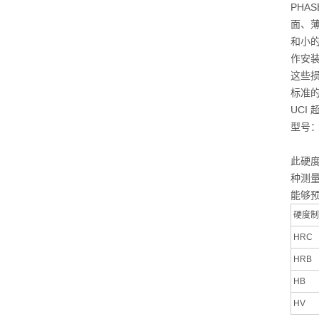
PHA
面、
和小
作安
这些损
标准
UCI
型号：M
此硬
种测
能够
硬度制
HRC
HRB
HB
HV