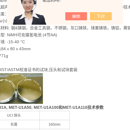
数据存储功能
助您的吗？
声波硬度计MET-U1A, MET-U1A50, MET-U1A100 & MET-U1A110
差：标准试块的zui少5个测试值的平均值的+/- 3.0%
i小厚度: 1mm
试材料: 钢&铸钢，合金工具钢，不锈钢，灰口铸铁，球墨铸铁，铸铝，黄
型: NiMH可充镍氢电池 (4节AA)
: -15-40 °C
84 x 80 x 43mm
771g
NIST/ASTM校准证书的试块,压头和试块套装
U1A, MET-U1A50, MET-U1A100和MET-U1A110技术参数
UCI 探头
长度
160mm