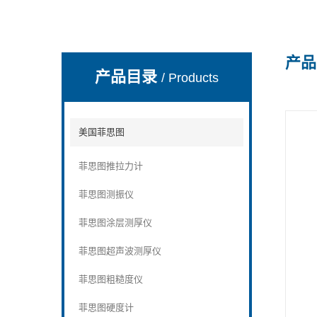
产品
深圳市深博瑞仪器仪表有限公司
产品目录
/ Products
美国菲思图
菲思图推拉力计
菲思图测振仪
菲思图涂层测厚仪
菲思图超声波测厚仪
菲思图粗糙度仪
菲思图硬度计