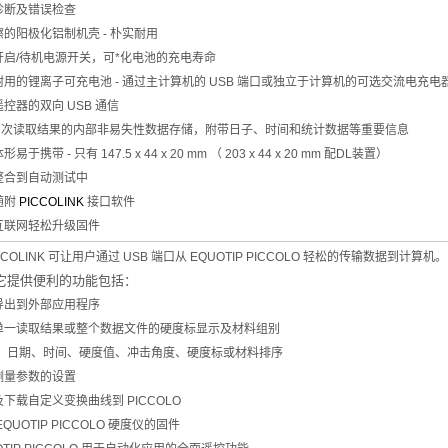
诊断及错误检查
的阳极化铝制机壳 - 朴实耐用
开启/待机电源开关，可*化电池的充电寿命
耐用的锂离子可充电池 - 通过主计算机的 USB 端口或独立于计算机的可选交流电充电
控器的双向 USB 通信
000 次读取结果的内部非易失性数据存储，附带日子、时间和统计数据等重要信息
易于携带 - 只有 147.5 x 44 x 20 mm （ 203 x 44 x 20 mm 配DL装置）
整合到自动测试中
随附
PICCOLINK
接口软件
互联网轻松升级固件
COLINK
可让用户通过 USB 端口从 EQUOTIP PICCOLO 轻松的传输数据到计算机。
提供便利的功能包括：
导出到外部应用程序
单一读取结果或整个数据文件的硬度标显示及材料组别
ID、日期、时间、硬度值、冲击角度、硬度标或材料排序
测量参数的设置
下载自定义变换曲线到 PICCOLO
EQUOTIP PICCOLO 硬度仪的固件