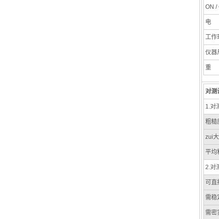
ON /
电
工作
仪器
重
对测
1.
粗糙度
zui
平均粗
2.
可直
需稳
需密