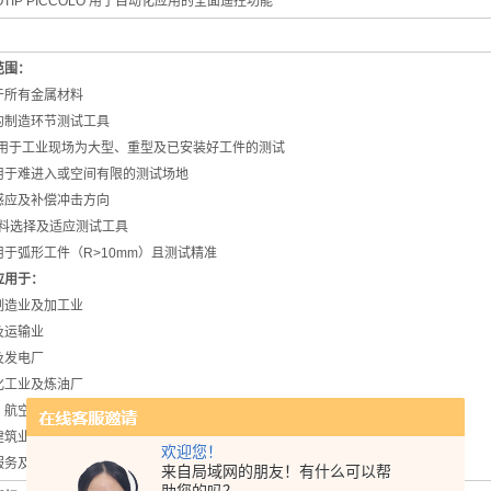
OTIP PICCOLO 用于自动化应用的全面遥控功能
范围：
于所有金属材料
的制造环节测试工具
i适用于工业现场为大型、重型及已安装好工件的测试
用于难进入或空间有限的测试场地
感应及补偿冲击方向
材料选择及适应测试工具
用于弧形工件（R>10mm）且测试精准
应用于：
制造业及加工业
及运输业
及发电厂
化工业及炼油厂
、航空及造船业
建筑业
欢迎您！
服务及实验室等
来自局域网的朋友！有什么可以帮