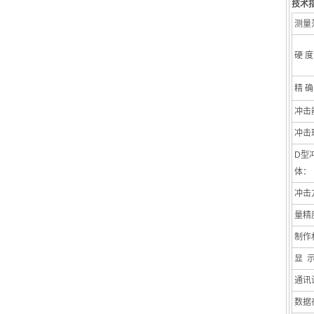
技术
测量
硬 度
精 确
冲击
冲击
D型
体：
冲击
量精
制作
显 
通讯
数据