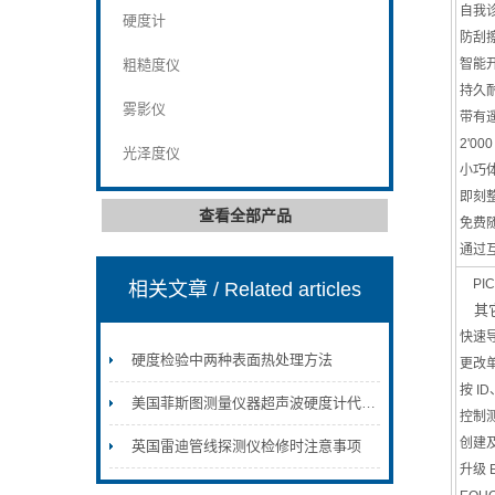
自我
硬度计
防刮擦
粗糙度仪
智能
持久
雾影仪
带有遥
2'
光泽度仪
小巧体形
即刻
查看全部产品
免费
通过
PIC
相关文章
/ Related articles
其它
快速
硬度检验中两种表面热处理方法
更改
按 
美国菲斯图测量仪器超声波硬度计代理销售MET-1000/MET-1000/PHT-1800/PHT-3500/粗糙度仪SGR-4000/膜厚仪UTG-1500/UTG-2800
控制
创建及
英国雷迪管线探测仪检修时注意事项
升级 