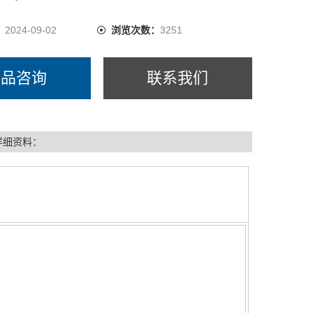
极化铝制机壳 - 朴实耐用
/待机电源开关，可Z佳化电池的充电寿命
：
2024-09-02
浏览次数：
3251
锂离子可充电池 - 通过主计算机的 USB 端口或独立于
可选交流电充电器/适配器进行充电
产品咨询
联系我们
详细资料：