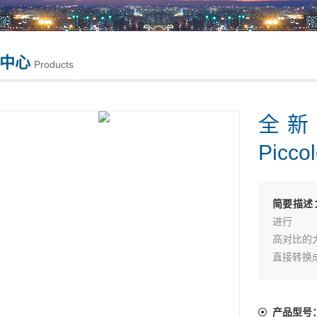
中心
Products
全新
Picc
简要描述
进行
高对比的大
直接转换成常
客户特定
3 个按
自我诊断
产品型号