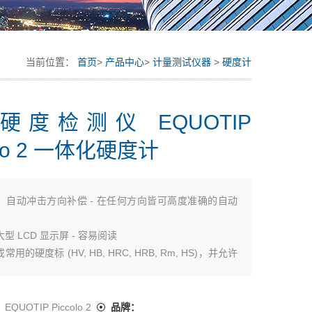
当前位置：
首页
>
产品中心
>
计量测试仪器
>
硬度计
硬度检测仪 EQUOTIP
olo 2 一体化硬度计
：
自动冲击方向补偿 - 在任何方向皆可高度准确的自动
型 LCD 显示屏 - 容易阅读
用的硬度标 (HV, HB, HRC, HRB, Rm, HS)，并允许
的曲线
钮的按键区使功能控制简单轻松
及错误检查
：
EQUOTIP Piccolo 2
品牌：