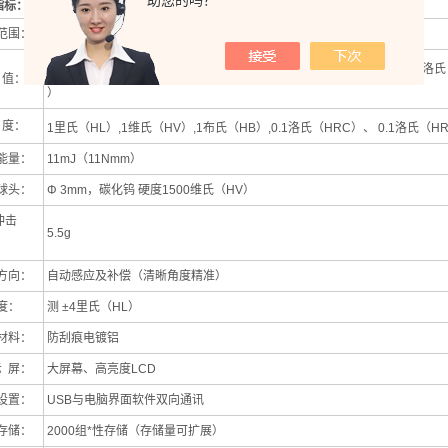
助您的吗？
指标：
范围：
150-950 里氏（HL）
81-955维氏（HV）,81-678布氏（HB）,20-70洛氏（HRC）、 38-102洛
 值：
）
 度：
1里氏（HL）,1维氏（HV）,1布氏（HB）,0.1洛氏（HRC）、 0.1洛氏（
能量：
11mJ（11Nmm）
球头：
Φ 3mm，碳化钨 硬度1500维氏（HV）
冲击
5.5g
方向：
自动感应及补偿（清晰角度精准）
度：
测 ±4里氏（HL）
材料：
防刮痕电镀铝
示 屏：
大屏幕、高亮度LCD
设置：
USB与电脑界面软件双向通讯
存储：
2000组*性存储（存储量可扩展）