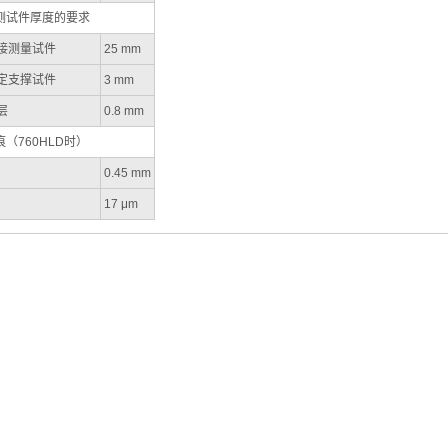
对测试件厚度的要求
接测量试件
25 mm
定支撑试件
3 mm
层
0.8 mm
痕（760HLD时）
0.45 mm
17 μm