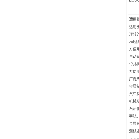
EQU
适用
适用
理想
zu
方便
自动
*的
方便
广泛
金属
汽车
机械
石油
宇航
金属
测试