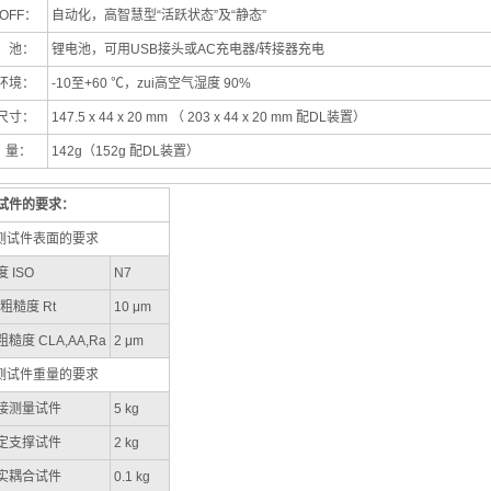
 OFF：
自动化，高智慧型“活跃状态”及“静态”
 池：
锂电池，可用USB接头或AC充电器/转接器充电
环境：
-10至+60 ℃，zui高空气湿度 90%
尺寸：
147.5 x 44 x 20 mm （ 203 x 44 x 20 mm 配DL装置）
 量：
142g（152g 配DL装置）
试件的要求：
对测试件表面的要求
 ISO
N7
大粗糙度 Rt
10 μm
糙度 CLA,AA,Ra
2 μm
对测试件重量的要求
接测量试件
5 kg
定支撑试件
2 kg
实耦合试件
0.1 kg