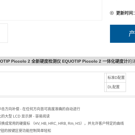
防刮擦的阳
智能开启
更新时间
持久耐用的
计算机的
OTIP Piccolo 2 全新硬度检测仪 EQUOTIP Piccolo 2 一体化硬度计
的
标准D配置
DL配置
：
冲击方向补偿 - 在任何方向皆可高度准确的自动进行
的大型 LCD 显示屏 - 容易阅读
换成常用的硬度标 （HV, HB, HRC, HRB, Rm, HS），并允许客户特定的曲线
个按钮的按键区使功能控制简单轻松