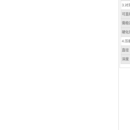
3.
可直
需稳
硬化
4.压
直径
深度