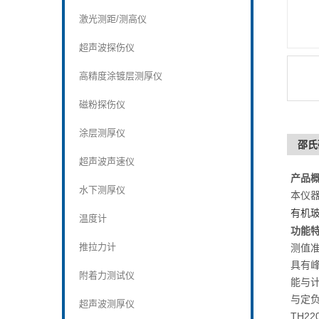
激光测距/测高仪
超声波探伤仪
高精度涂镀层测厚仪
磁粉探伤仪
涂层测厚仪
邵氏
超声波声速仪
产品
水下测厚仪
本仪
有机
温度计
功能
推拉力计
测值
具有
附着力测试仪
能与
与定
超声波测厚仪
TH2