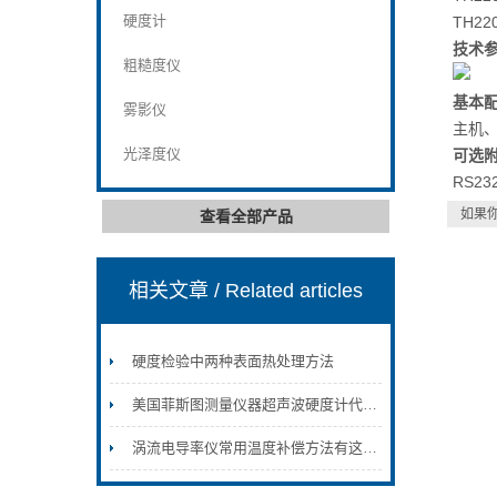
硬度计
TH2
技术
粗糙度仪
基本
雾影仪
主机、
光泽度仪
可选
RS2
如果
查看全部产品
相关文章
/ Related articles
硬度检验中两种表面热处理方法
美国菲斯图测量仪器超声波硬度计代理销售MET-1000/MET-1000/PHT-1800/PHT-3500/粗糙度仪SGR-4000/膜厚仪UTG-1500/UTG-2800
涡流电导率仪常用温度补偿方法有这两种