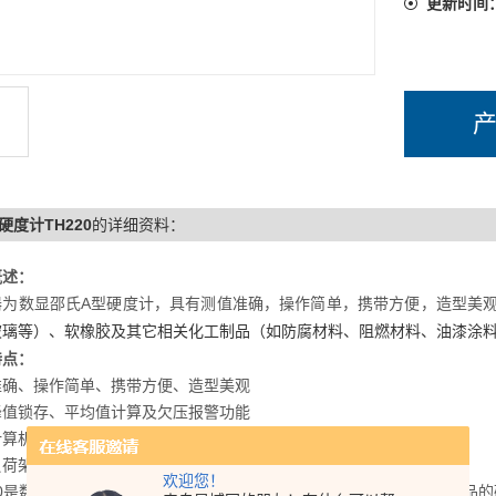
更新时间
硬度计TH220
的详细资料：
概述：
器为数显邵氏A型硬度计，具有测值准确，操作简单，携带方便，造型美
玻璃等）、软橡胶及其它相关化工制品（如防腐材料、阻燃材料、油漆涂
特点：
准确、操作简单、携带方便、造型美观
峰值锁存、平均值计算及欠压报警功能
计算机进行数据通讯
负荷架连接进行高精度的稳定测量
欢迎您！
20是数显邵尔A型硬度计，主要用于塑料、合成橡胶及其它相关化工制品