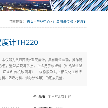
当前位置：
首页
>
产品中心
>
计量测试仪器
>
硬度计
度计TH220
：
本仪器为数显邵氏A型硬度计，具有测值准确，操作简
方便，造型美观等优点。它适用于软塑料（如热塑性塑
、尼龙和有机玻璃等）、软橡胶及其它相关化工制品
材料、阻燃材料、油漆涂料等）的硬度测量。
：
品牌：
TIME/北京时代