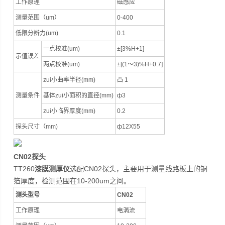
工作原理
磁感应
测量范围（um）
0-400
低限分辨力(um)
0.1
一点校准(um)
±[3%H+1]
示值误差
两点校准(um)
±[(1～3)%H+0.7]
zui小曲率半径(mm)
凸 1
测量条件
基体zui小面积的直径(mm)
ф3
zui小临界厚度(mm)
0.2
探头尺寸（mm)
ф12X55
CN02探头
TT260
漆膜测厚仪
选配CN02探头，主要用于测量线路板上的铜
箔厚度，检测范围在10-200um之间。
测头型号
CN02
工作原理
电涡流