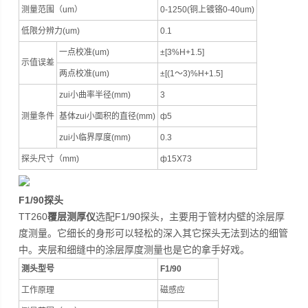
测量范围（um）
0-1250(铜上镀铬0-40um)
低限分辨力(um)
0.1
一点校准(um)
±[3%H+1.5]
示值误差
两点校准(um)
±[(1～3)%H+1.5]
zui小曲率半径(mm)
3
测量条件
基体zui小面积的直径(mm)
ф5
zui小临界厚度(mm)
0.3
探头尺寸（mm)
ф15X73
F1/90探头
TT260
覆层测厚仪
选配F1/90探头，主要用于管材内壁的涂层厚
度测量。它细长的身形可以轻松的深入其它探头无法到达的细管
中。夹层和细缝中的涂层厚度测量也是它的拿手好戏。
测头型号
F1/90
工作原理
磁感应