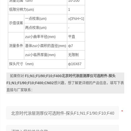
测量范围（um）
10-200
低限分辨力(um)
1
一点校准(um)
±[3%H+1]
示值误差
两点校准(um)
-
zui小曲率半径(mm)
平直
测量条件
基体zui小面积的直径(mm)
ф7
zui小临界厚度(mm)
无限制
探头尺寸（mm)
ф16X67
如果你对
F1;N1;F1/90;F10;F400北京时代涂层测厚仪可选附件-探头
F1;N1;F1/90;F10;F400;CN02
感兴趣，想了解更详细的产品信息，填写下表
直接与厂家联系：