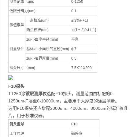
测量范围（um）
0-1250
低限分辨力(um)
0.1
一点校准(um)
±[3%H+1]
示值误差
两点校准(um)
±[(1～3)%H+1]
zui小曲率半径(mm)
平直
测量条件
基体zui小面积的直径(mm)
ф7
zui小临界厚度(mm)
0.5
探头尺寸（mm)
7.5X11X200
F10探头
TT260
涂镀层测厚仪
选配F10探头，测量范围由标配的0-
1250um扩展至0-10000um，主要用于大厚度的涂层测量。
选配F10探头还应增配2000um、4000um、8000um的标准校准
片，用于校准仪器。
测头型号
F10
工作原理
磁感应