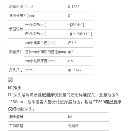
测量范围（um）
0-1250
低限分辨力(um)
0.1
一点校准(um)
±[3%H+1]
示值误差
两点校准(um)
±[(1～3)%H+1]
zui小曲率半径(mm)
凸1.5
测量条件
基体zui小面积的直径(mm)
ф7
zui小临界厚度(mm)
0.5
探头尺寸（mm)
ф12X47
N1探头
N1探头是涡流法
涂层测厚仪
测量的通用标准探头，测量范围0-
1250um，基本覆盖大部分涂层厚度范围，也是TT260
覆层测厚
仪
的标配探头。
测头型号
N1
工作原理
电涡流