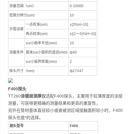
测量范围（um）
0-10000
低限分辨力(um)
10
一点校准(um)
±[3%H+10]
示值误差
两点校准(um)
±[(1～3)%H+10]
zui小曲率半径(mm)
10
测量条件
基体zui小面积的直径(mm)
ф40
zui小临界厚度(mm)
2
探头尺寸（mm)
ф27X47
F400探头
TT260
涂镀层测厚仪
选配F400探头，主要用于较薄厚度的涂层
测量，可获得更精确的测量结果和更高的重复性，
另外在管材基体直径较小或者被测区域接触面积较小时，F400
探头也是*的选择。
测头型号
F400