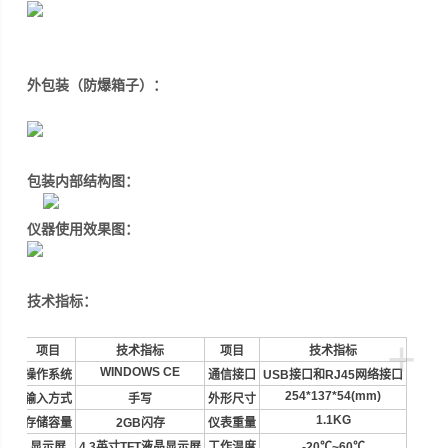
外包装（防爆箱子）：
包装内部结构图：
仪器使用效果图：
技术指标：
+
项目
技术指标
项目
技术指标
WINDOWS CE
操作系统
通信接口
USB
接口和
RJ45
网络接口
254*137*54(mm)
输入方式
手写
外形尺寸
1.1KG
存储容量
2GB
闪存
仪表重量
显示屏
4.3
英寸
TFT
液晶显示屏
工作温度
-20
℃
~60
℃