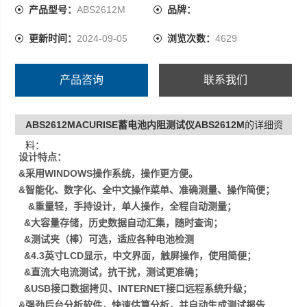
&测试夹（棒）可选，适应各种电池检测
产品型号：
ABS2612M
品牌：
&4.3英寸LCD显示，中文界面，触屏操作，使用简便；
更新时间：
2024-09-05
浏览次数：
4629
&直流大电流测试，抗干扰，测试更准确；
&USB接口数据拷贝、INTERNET接口远程系统升级
产品咨询
联系我们
ABS2612MACURISE蓄电池内阻测试仪ABS2612M
的详细资
料：
设计特点：
&
采用WINDOWS操作系统，操作更方便。
&
智能化、数字化、全中文操作菜单、准确测量、操作简便；
&重量轻，手持设计，单人操作，全程自动测量；
&
大容量存储，历史数据自动汇集，随时查询；
&
测试夹（棒）可选，适应各种电池检测
&4.3
英寸LCD显示，中文界面，触屏操作，使用简便；
&
直流大电流测试，抗干扰，测试更准确；
&USB
接口数据拷贝、INTERNET接口远程系统升级；
&
强劲后台分析软件，快速估算分析，并自动生成测试报告