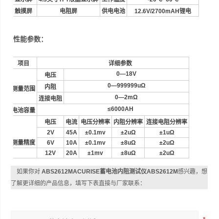
触摸屏
电阻屏
供电电池
12.6V/2700mAH
锂电
性能参数：
项目
详细参数
0—18V
电压
0—999999u
Ω
内阻
测量范围
0—2m
Ω
连接电阻
≤6000AH
电池容量
电压
电流
电压分辨率
内阻分辨率
连接电阻分辨率
2V
45A
±0.1mv
±2u
Ω
±1u
Ω
测量精度
6V
10A
±0.1mv
±8u
Ω
±2u
Ω
12V
20A
±1mv
±8u
Ω
±2u
Ω
如果你对
ABS2612MACURISE蓄电池内阻测试仪ABS2612M
感兴趣，想
了解更详细的产品信息，填写下表直接与厂家联系：