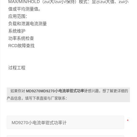
MAX/MIN/HOLD（zui大/zui小/保持）模式：显示zui大值、zui小
值或平均测量值。
应用范围：
负载和泄漏电流测量
系统维护
功率系统检查
RCD故障查找
过程工程
如果你对
MD9270MD9270小电流单钳式功率计
感兴趣，想了解更详细的
产品信息，填写下表直接与厂家联系：