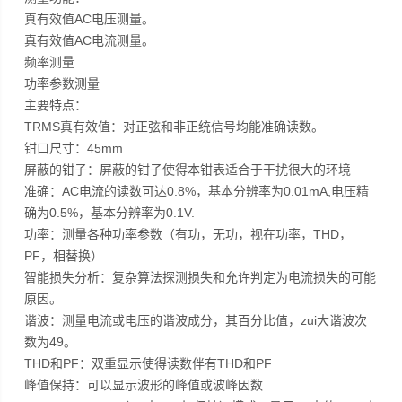
真有效值AC电压测量。
真有效值AC电流测量。
频率测量
功率参数测量
主要特点：
TRMS真有效值：对正弦和非正统信号均能准确读数。
钳口尺寸：45mm
屏蔽的钳子：屏蔽的钳子使得本钳表适合于干扰很大的环境
准确：AC电流的读数可达0.8%，基本分辨率为0.01mA,电压精
确为0.5%，基本分辨率为0.1V.
功率：测量各种功率参数（有功，无功，视在功率，THD，
PF，相替换）
智能损失分析：复杂算法探测损失和允许判定为电流损失的可能
原因。
谐波：测量电流或电压的谐波成分，其百分比值，zui大谐波次
数为49。
THD和PF：双重显示使得读数伴有THD和PF
峰值保持：可以显示波形的峰值或波峰因数