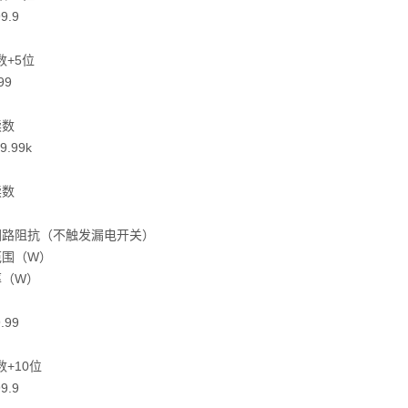
99.9
数+5位
99
读数
-9.99k
读数
回路阻抗（不触发漏电开关）
范围（W）
率（W）
9.99
数+10位
99.9