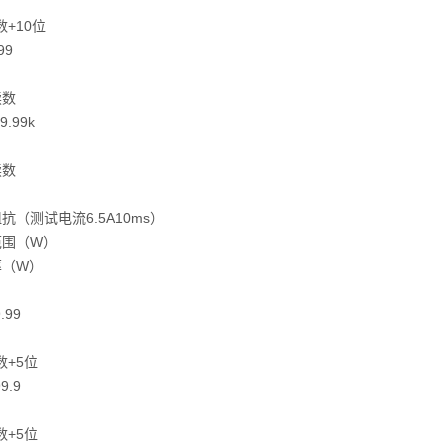
数+10位
99
读数
-9.99k
读数
抗（测试电流6.5A10ms）
范围（W）
率（W）
9.99
数+5位
99.9
数+5位