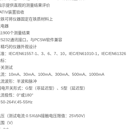
红指示提供直观的测量结果评价
ATIV装置验收
磁铁可将仪器固定在铁质材料上
充电器
1900个测量结果
/RS232通讯接口，与PCSW软件兼容
、精巧的仪器外观设计
：IEC/EN61557-1、3、6、7、10，IEC/EN61010-1，IEC/EN61326
指标：
开关测试
流：10mA、30mA、100mA、300mA、500mA、1000mA
电流波形：半波和脉冲
漏电开关形式：G型（非延迟型）、S型（延迟型）
流极性：0°或180°
0-264V,45-55Hz
压（测试电流:0.5XIΔN接触电压限值：25V50V）
围（V）