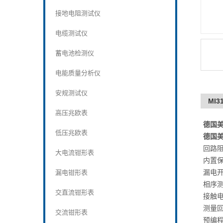
接地电阻测试仪
电缆测试仪
蓄电池检测仪
电能质量分析仪
安规测试仪
MI
高压兆欧表
德国美
低压兆欧表
德国美
回路阻
大电流钳形表
内置
漏电
漏电钳形表
相序
交直流钳形表
接触
测量
交流钳形表
预编程