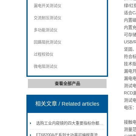
绿/
漏电开关测试仪
适合C
交流耐压测试仪
内置
内置
多功能测试仪
可存储
USB
回路阻抗测试仪
坚固
过程校验仪
符合标准
技术
微电阻测试仪
漏电
漏电电
查看全部产品
测试
RCD
测试电
相关文章
/ Related articles
电压：5
接触电
选购工业内窥镜的四大重要指标你都知道吗？
测量范
FT68200A/E系列大功率可编程直流电子负载（4kW~60kW）