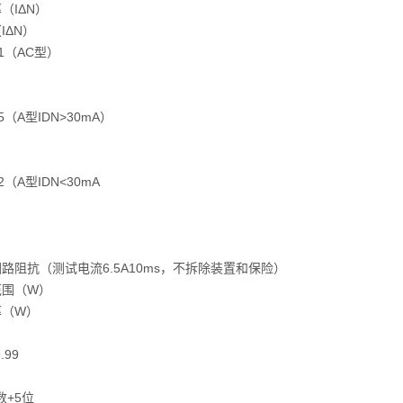
（IΔN）
IΔN）
1.1（AC型）
1.5（A型IDN>30mA）
2.2（A型IDN<30mA
路阻抗（测试电流6.5A10ms，不拆除装置和保险）
范围（W）
率（W）
9.99
数+5位