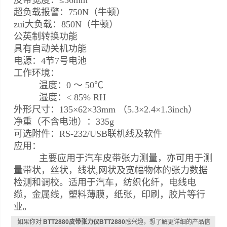
皮带宽度：≤36mm
超负载报警：750N（牛顿）
zui大负载：850N（牛顿）
公英制转换功能
具有自动关机功能
电源：4节7号电池
工作环境：
温度：0 ～ 50℃
湿度：< 85% RH
外形尺寸：135×62×33mm （5.3×2.4×1.3inch）
净重（不含电池）：335g
可选附件：RS-232/USB联机线及软件
应用：
主要应用于汽车皮带张力测量，亦可用于测
量带状，丝状，线状,网状及宽幅物体的张力数据
检测和调校。适用于汽车，纺织化纤，电线电
缆，金属线，塑料薄膜，纸张，印刷，胶片等行
业。
如果你对
BTT2880皮带张力仪BTT2880
感兴趣，想了解更详细的产品信