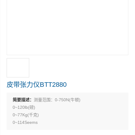
皮带张力仪BTT2880
简要描述：
测量范围：0-750N(牛顿)
0~120lb(磅)
0~77Kg(千克)
0~114Seems
精确度： ≤±5%