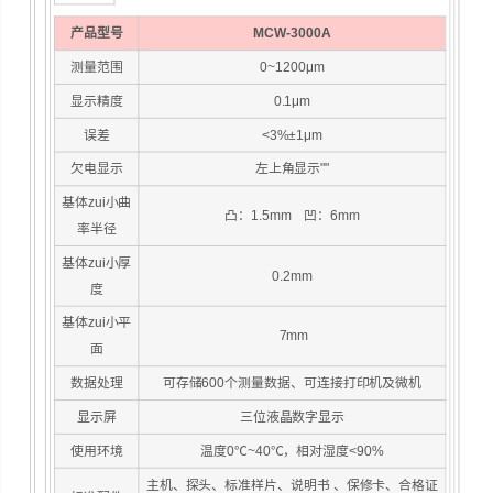
产品型号
MCW-3000A
测量范围
0~1200μm
显示精度
0.1μm
误差
<3%±1μm
欠电显示
左上角显示""
基体zui小曲
凸：1.5mm 凹：6mm
率半径
基体zui小厚
0.2mm
度
基体zui小平
7mm
面
数据处理
可存储600个测量数据、可连接打印机及微机
显示屏
三位液晶数字显示
使用环境
温度0℃~40℃，相对湿度<90%
主机、探头、标准样片、说明书 、保修卡、合格证