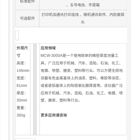
标准配件
、五号电池、手提箱
打印机及通讯打印连线 、微机通讯软件、内防腐探
可选配件
头
外观尺
应用领域
寸
MCW-3000A是一个使用简单的精密厚度测量工
高度：
具，广泛应用于机械、汽车、造船、石油、化工、
146mm
电镀、喷塑、搪瓷、塑料等行业。可以方便无损地
宽度：
测量有色金属基体上的油漆、塑料、橡胶等涂层，
81mm
或者是铝基体上的阳极氧化膜厚度等。该仪器广泛
厚度：
应用于机械、汽车、造船、石油、化工、电镀、喷
30mm
塑、搪瓷、塑料等行业。
重量：
360g
更多应用请咨询