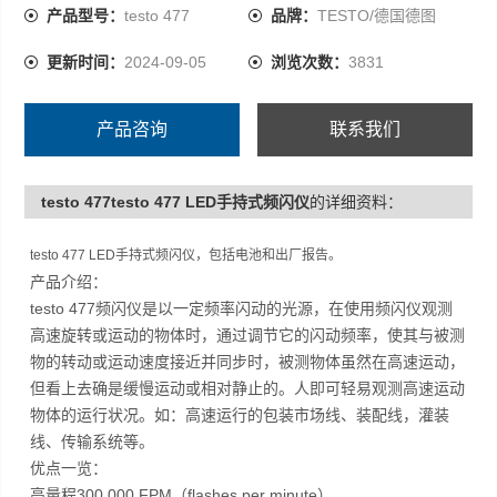
如：高速运行的包装市场线、装配线，灌装线、传输系统
产品型号：
testo 477
品牌：
TESTO/德国德图
等。
更新时间：
2024-09-05
浏览次数：
3831
产品咨询
联系我们
testo 477testo 477 LED手持式频闪仪
的详细资料：
testo 477 LED手持式频闪仪，包括电池和出厂报告。
产品介绍：
testo 477频闪仪是以一定频率闪动的光源，在使用频闪仪观测
高速旋转或运动的物体时，通过调节它的闪动频率，使其与被测
物的转动或运动速度接近并同步时，被测物体虽然在高速运动，
但看上去确是缓慢运动或相对静止的。人即可轻易观测高速运动
物体的运行状况。如：高速运行的包装市场线、装配线，灌装
线、传输系统等。
优点一览：
高量程300.000 FPM（flashes per minute）