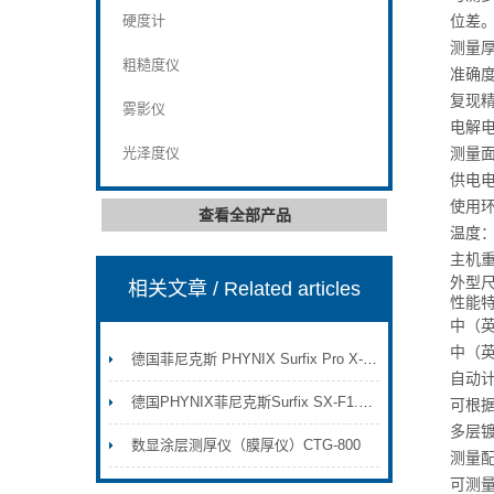
硬度计
位差
测量厚
粗糙度仪
准确度
复现精
雾影仪
电
光泽度仪
测量面
供电电
使用
查看全部产品
温度：
主机重
外型尺
相关文章
/ Related articles
性能
中（
中（
德国菲尼克斯 PHYNIX Surfix Pro X-N1.5 涂层测厚仪(高级型)
自动
德国PHYNIX菲尼克斯Surfix SX-F1.5A螺纹钢等防腐涂层厚度测量方案
可根
多层
数显涂层测厚仪（膜厚仪）CTG-800
测量
可测