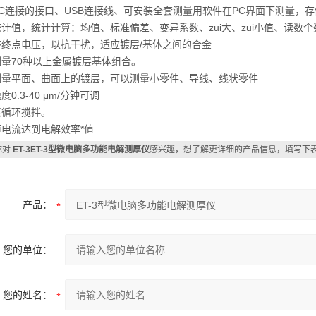
PC连接的接口、USB连接线、可安装全套测量用软件在PC界面下测量，
计值，统计计算：均值、标准偏差、变异系数、zui大、zui小值、读数个
整终点电压，以抗干扰，适应镀层/基体之间的合金
量70种以上金属镀层基体组合。
测量平面、曲面上的镀层，可以测量小零件、导线、线状零件
度0.3-40 μm/分钟可调
泵循环搅拌。
电流达到电解效率*值
你对
ET-3ET-3型微电脑多功能电解测厚仪
感兴趣，想了解更详细的产品信息，填写下
产品：
您的单位：
您的姓名：