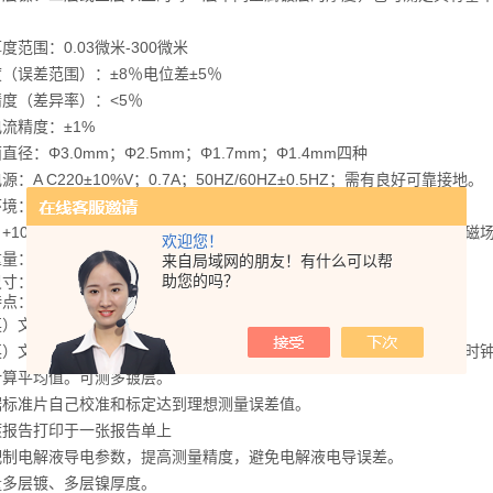
。
度范围：0.03微米-300微米
（误差范围）：±8％电位差±5％
度（差异率）：<5％
解电流精度：±1%
直径：Φ3.0mm；Φ2.5mm；Φ1.7mm；Φ1.4mm四种
源：A C220±10%V；0.7A；50HZ/60HZ±0.5HZ；需有良好可靠接地。
环境：
+10~+40℃；相对湿度：不大于85%；要求周围无强腐蚀性气体和强磁
欢迎您！
量：5Kg.
来自局域网的朋友！有什么可以帮
助您的吗？
寸：350×260×160mm（长×宽×高）
特点：
英）文液晶显示（英文界面需定购）
英）文热敏或喷墨式打印镀层种类、厚度、测试人员、日期，可选内部时
计算平均值。可测多镀层。
据标准片自己校准和标定达到理想测量误差值。
镀报告打印于一张报告单上
配制电解液导电参数，提高测量精度，避免电解液电导误差。
量多层镀、多层镍厚度。