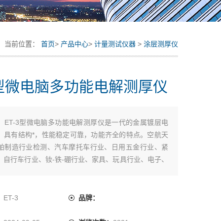
当前位置：
首页
>
产品中心
>
计量测试仪器
>
涂层测厚仪
3型微电脑多功能电解测厚仪
：
ET-3型微电脑多功能电解测厚仪是一代的金属镀层电
，具有结构*，性能稳定可靠，功能齐全的特点。空航天
舶制造行业检测、汽车摩托车行业、日用五金行业、紧
、自行车行业、钕-铁-硼行业、家具、玩具行业、电子、
等。对多数非合金型金属镀层厚度的测定适用，是标准
种镀层测厚方法一库仑法类仪器。使用本仪器可以保障用
产品质量，防止原材料的能源的浪费。
：
ET-3
品牌：