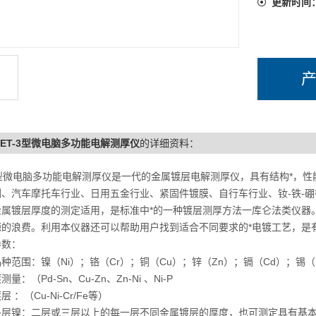
更新时间
-3ET-3型微电脑多功能电解测厚仪
的详细资料：
-3型微电脑多功能电解测厚仪是一代的金属镀层电解测厚仪，具有结构*，
测、汽车摩托车行业、日用五金行业、紧固件镀膜、自行车行业、钕-铁-
金属镀层厚度的测定适用，是标准中*的一种镀层测厚方法一库仑法类仪器
源的浪费。利用本仪器还可以帮助用户找到适合不同要求的*电镀工艺，是
参数：
种范围：镍（Ni）；铬（Cr）；铜（Cu）；锌（Zn）；镉（Cd）；锡
量：（Pd-Sn、Cu-Zn、Zn-Ni 、Ni-P
 ：（Cu-Ni-Cr/Fe等）
多层镍：二层或三层以上的每一层不同金属镀层的厚度，也可测定具有基