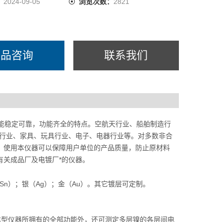
：
2024-09-05
浏览次数：
2821
产品咨询
联系我们
性能稳定可靠，功能齐全的特点。空航天行业、船舶制造行
硼行业、家具、玩具行业、电子、电器行业等。对多数非合
。使用本仪器可以保障用户单位的产品质量，防止原材料
有关成品厂及电镀厂*的仪器。
（Sn）；银（Ag）；金（Au）。其它镀层可定制。
本型仪器所拥有的全部功能外，还可测定多层镍的各层间电