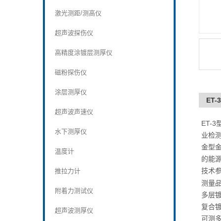
激光测距/测高仪
超声波探伤仪
高精度涂镀层测厚仪
磁粉探伤仪
涂层测厚仪
ET
超声波声速仪
ET
水下测厚仪
业检
金型
温度计
的能
技术
推拉力计
测量品
附着力测试仪
多层镀测
复合镀层
超声波测厚仪
可测