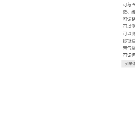
可与
数、统
可调
可以测
可以
除镀速
带气
可调恒
如果