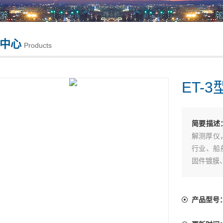
中心
Products
ET-
简要描述
解测厚仪
行业、船
固件镀膜
电器行业
中*的一
户单位的
产品型号