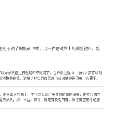
一种是用于调节的旋转飞梭，另一种是键盘上的浏览键区。旋
用，可以对参数值进行粗略和细微调节。在检测过程中，操作人员可以锁
速切换参数值，满足了那些偏好使用飞梭调整参数的用户的要求。
性特色。浏览键区的向上、向下箭头键用于参数的粗略调节，向左和向右
常用参数，如：增益、保存、确定键及返回键。浏览键区硬件配置