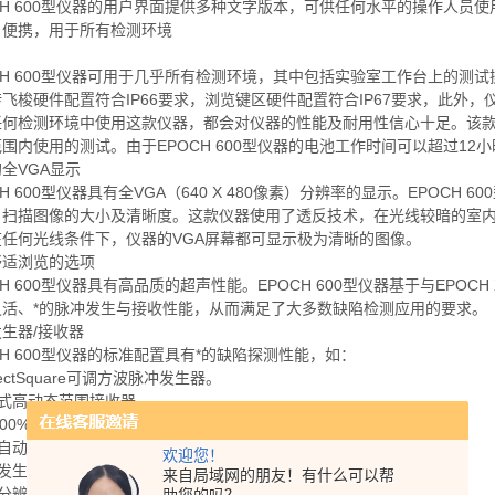
CH 600型仪器的用户界面提供多种文字版本，可供任何水平的操作人员
、便携，用于所有检测环境
CH 600型仪器可用于几乎所有检测环境，其中包括实验室工作台上的测试
飞梭硬件配置符合IP66要求，浏览键区硬件配置符合IP67要求，此外
任何检测环境中使用这款仪器，都会对仪器的性能及耐用性信心十足。该
围内使用的测试。由于EPOCH 600型仪器的电池工作时间可以超过1
全VGA显示
CH 600型仪器具有全VGA（640 X 480像素）分辨率的显示。EPOC
Ａ扫描图像的大小及清晰度。这款仪器使用了透反技术，在光线较暗的室
在任何光线条件下，仪器的VGA屏幕都可显示极为清晰的图像。
舒适浏览的选项
CH 600型仪器具有高品质的超声性能。EPOCH 600型仪器基于与EPOCH
灵活、*的脉冲发生与接收性能，从而满足了大多数缺陷检测应用的要求。
生器/接收器
CH 600型仪器的标准配置具有*的缺陷探测性能，如：
rfectSquare可调方波脉冲发生器。
字式高动态范围接收器。
个100%数字式滤波器设置。
以自动或手动方式在10 Hz～2000 Hz范围内调节PRF。
欢迎您！
冲发生器电压范围为100 V～400 V。
来自局域网的朋友！有什么可以帮
幅分辨率为±0.25%。