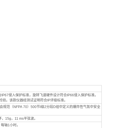
计符合IP67侵入保护标准，旋转飞速硬件设计符合IP66侵入保护标准。
内部检验。该款仪器经测试证明符合IP评级标准。
协会规范（NFPA 70）500节I级2分段D组中定义的爆炸性气氛中安全
环，15g，11 ms半弦波。
露：每轴1小时。