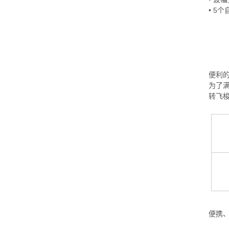
• 5
便利
为了满
转飞
便携