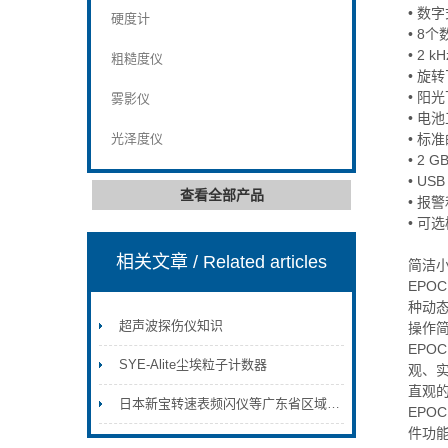
• 数
硬度计
• 8
• 2
粗糙度仪
• 旋
• 阳
雾影仪
• 电
光泽度仪
• 标
• 2
• U
查看全部产品
• 报
• 可
相关文章
/ Related articles
简洁
EPO
种动
超声波探伤仪知识
操作
EPO
SYE-Alite尘埃粒子计数器
观、
直观
日本新宝转速表频闪仪等广东省区域一级代理 *销售
EPO
件功