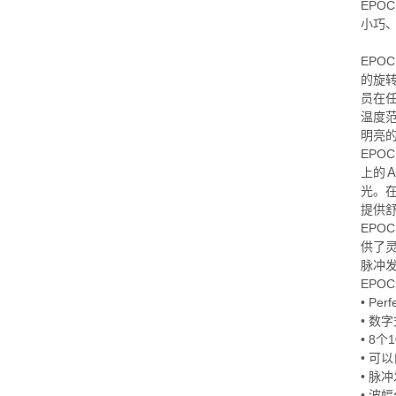
EPO
小巧
EPO
的旋转
员在
温度范
明亮的
EPO
上的
光。
提供
EPO
供了
脉冲发
EPO
• Pe
• 数
• 8
• 可
• 脉
• 波