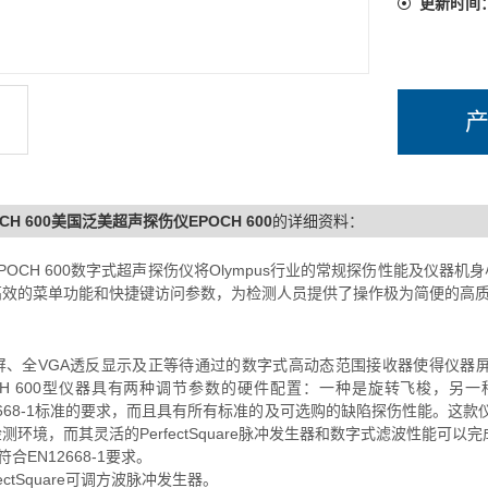
更新时间
OCH 600美国泛美超声探伤仪EPOCH 600
的详细资料：
POCH 600数字式超声探伤仪将Olympus行业的常规探伤性能及仪器机
高效的菜单功能和快捷键访问参数，为检测人员提供了操作极为简便的高
、全VGA透反显示及正等待通过的数字式高动态范围接收器使得仪器屏
CH 600型仪器具有两种调节参数的硬件配置：一种是旋转飞梭，另一种
2668-1标准的要求，而且具有所有标准的及可选购的缺陷探伤性能。这
测环境，而其灵活的PerfectSquare脉冲发生器和数字式滤波性能可
计符合EN12668-1要求。
rfectSquare可调方波脉冲发生器。