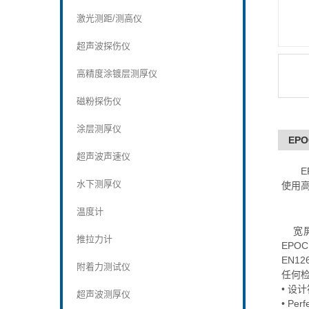
激光测距/测高仪
超声波探伤仪
高精度涂镀层测厚仪
磁粉探伤仪
涂层测厚仪
EP
超声波声速仪
E
水下测厚仪
使用
温度计
宽屏
推拉力计
EPO
EN1
附着力测试仪
任何检
• 设
超声波测厚仪
• Pe