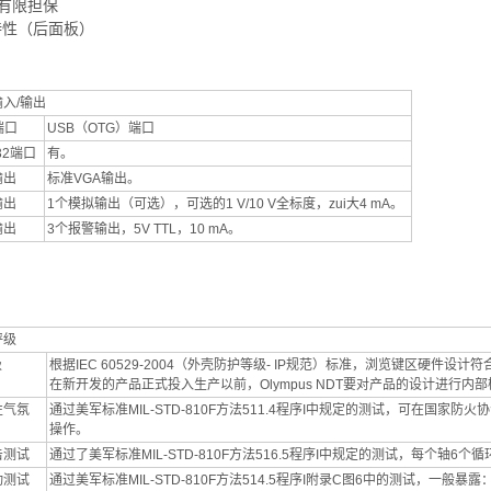
年有限担保
特性（后面板）
输入/输出
端口
USB（OTG）端口
232端口
有。
输出
标准VGA输出。
输出
1个模拟输出（可选），可选的1 V/10 V全标度，zui大4 mA。
输出
3个报警输出，5V TTL，10 mA。
评级
级
根据IEC 60529-2004（外壳防护等级- IP规范）标准，浏览键区硬件设
在新开发的产品正式投入生产以前，Olympus NDT要对产品的设计进行
性气氛
通过美军标准MIL-STD-810F方法511.4程序I中规定的测试，可在国家防火
操作。
击测试
通过了美军标准MIL-STD-810F方法516.5程序I中规定的测试，每个轴6个循
动测试
通过美军标准MIL-STD-810F方法514.5程序I附录C图6中的测试，一般暴