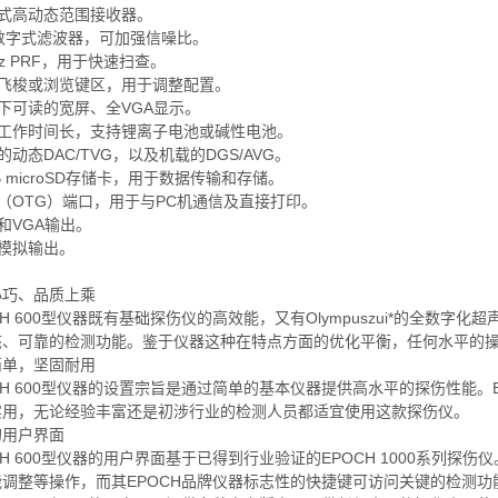
字式高动态范围接收器。
个数字式滤波器，可加强信噪比。
 kHz PRF，用于快速扫查。
转飞梭或浏览键区，用于调整配置。
光下可读的宽屏、全VGA显示。
池工作时间长，支持锂离子电池或碱性电池。
准的动态DAC/TVG，以及机载的DGS/AVG。
 GB microSD存储卡，用于数据传输和存储。
SB（OTG）端口，用于与PC机通信及直接打印。
警和VGA输出。
选模拟输出。
小巧、品质上乘
CH 600型仪器既有基础探伤仪的高效能，又有Olympuszui*的全
态、可靠的检测功能。鉴于仪器这种在特点方面的优化平衡，任何水平的操
简单，坚固耐用
CH 600型仪器的设置宗旨是通过简单的基本仪器提供高水平的探伤性能。E
实用，无论经验丰富还是初涉行业的检测人员都适宜使用这款探伤仪。
的用户界面
CH 600型仪器的用户界面基于已得到行业验证的EPOCH 1000系列
能调整等操作，而其EPOCH品牌仪器标志性的快捷键可访问关键的检测