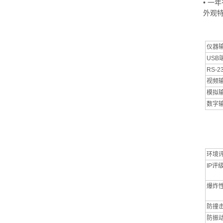
• 一
外观
仪器
USB
RS-
视频
模拟
数字
环境
IP评
爆炸
防撞
防振