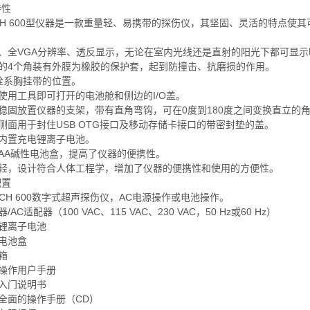
特性
CH 600型仪器是一款重量轻、易携带的探伤仪，其坚固、灵活的特点
宽屏、全VGA分辨率、透反显示，无论在室内光线还是直射的阳光下都可显
器的4个角装有外膜为橡胶的保护套，起到防撞击、抗磨损的作用。
个拴系胸挂带的位置。
需使用工具即可打开的电池舱和侧边的I/O盖。
于稳固放置仪器的支架，带有直角弯钩，可在0度到180度之间变换直立的
器侧面用于封住USB OTG接口及移动存储卡接口的带密封垫的盖。
准内置充电锂离子电池。
准AA碱性电池盒，提高了仪器的便携性。
重量轻，设计符合人体工程学，增加了仪器的便携性和使用的方便性。
配置
POCH 600数字式超声探伤仪，AC电源操作或电池操作。
器/AC适配器（100 VAC、115 VAC、230 VAC，50 Hz或60 Hz）
电锂离子电池
性电池盒
运箱
本操作用户手册
易入门说明书
息全面的操作手册（CD）