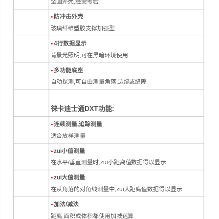
坚固外壳,经受考验
•
防冲击外壳
玻璃纤维塑胶支撑加强型
•
4行数据显示
背景光照明,可在黑暗环境使用
•
多功能底座
自动探测,可自由测量角落,边缘或缝隙
徕卡迪士通DXT
功能:
•
连续测量,追踪测量
适合放样测量
•
zui小值测量
在水平/垂直测量时,zui小距离值数据得以显示
•
zui大值测量
在从角落的对角线测量中,zui大距离值数据得以显示
•
加法/减法
距离,面积或体积都使用加减运算