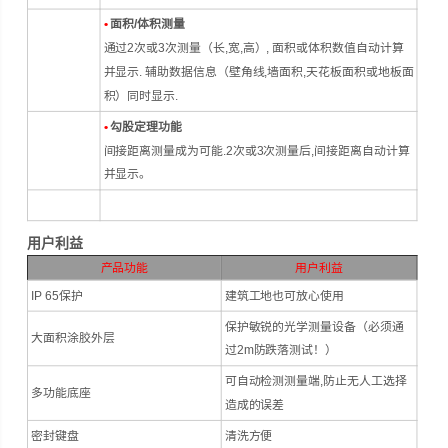
•
面积/体积测量
通过2次或3次测量（长,宽,高）, 面积或体积数值自动计算
并显示. 辅助数据信息（壁角线,墙面积,天花板面积或地板面
积）同时显示.
•
勾股定理功能
间接距离测量成为可能.2次或3次测量后,间接距离自动计算
并显示。
用户利益
产品功能
用户利益
IP 65保护
建筑工地也可放心使用
保护敏锐的光学测量设备（必须通
大面积涂胶外层
过2m防跌落测试！）
可自动检测测量端,防止无人工选择
多功能底座
造成的误差
密封键盘
清洗方便