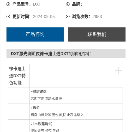
产品型号：
DXT
品牌：
更新时间：
2024-09-05
浏览次数：
2953
产品咨询
联系我们
DXT激光测距仪徕卡迪士通DXT
的详细资料：
+
徕卡迪士
通DXT特
色功能
•
密封键盘
污垢可用流动水清洗
•
防尘
机身由橡胶紧密包裹,防止灰尘进入
•
2m跌落测试
坚固外壳,经受考验