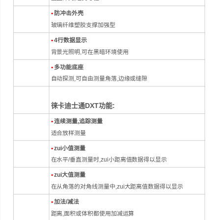
•
防冲击外壳
玻璃纤维塑胶支撑加强型
•
4行数据显示
背景光照明,可在黑暗环境使用
•
多功能底座
自动探测,可自由测量角落,边缘或缝隙
徕卡迪士通DXT
功能:
•
连续测量,追踪测量
适合放样测量
•
zui小值测量
在水平/垂直测量时,zui小距离值数据得以显示
•
zui大值测量
在从角落的对角线测量中,zui大距离值数据得以显示
•
加法/减法
距离,面积或体积都使用加减运算