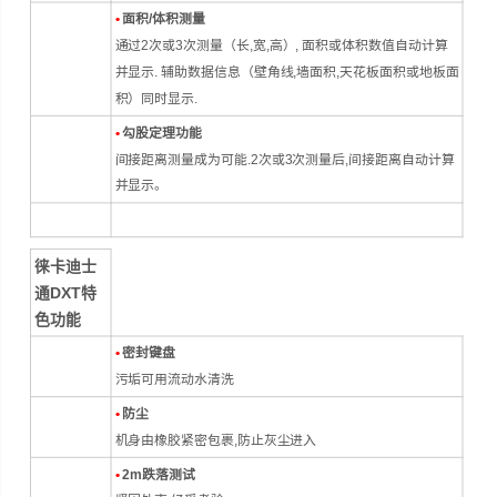
•
面积/体积测量
通过2次或3次测量（长,宽,高）, 面积或体积数值自动计算
并显示. 辅助数据信息（壁角线,墙面积,天花板面积或地板面
积）同时显示.
•
勾股定理功能
间接距离测量成为可能.2次或3次测量后,间接距离自动计算
并显示。
徕卡迪士
通DXT特
色功能
•
密封键盘
污垢可用流动水清洗
•
防尘
机身由橡胶紧密包裹,防止灰尘进入
•
2m跌落测试