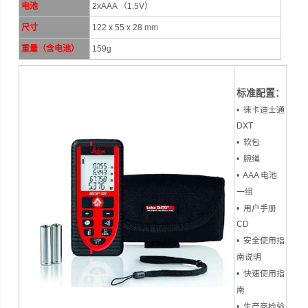
电池
2xAAA （1.5V）
尺寸
122 x 55 x 28 mm
重量（含电池）
159g
标准配置：
• 徕卡迪士通
DXT
• 软包
• 腕绳
• AAA 电池
一组
• 用户手册
CD
• 安全使用指
南说明
• 快速使用指
南
• 生产商检验