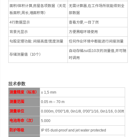
面积/体积计算,房屋各项数据（天花
无需计算器,在工作场所就能得到全
板面积,周长,墙面积等）
部数据
4行数据显示
查看方便,一目了然
背景光显示
方便黑暗环境使用
勾股定理功能: 间接高度/宽度测量
任何作业环境中都能进行间接测量
自动存储zui后10次的测量值,并可随
存储测量值（10个）
时调用
技术参数
测量精度（标准）
± 1,5 mm
测量范围
0.05 m – 70 m
测量单位
0.000m, 0'00''1/8, 0in1/8, 0'00''1/16, 0in1/16, 0.00ft
电池寿命（次）
5.000
防护等级
IP 65 dust-proof and jet water protected