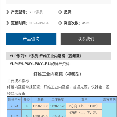
纤维内窥镜常规配置：纤维工业内窥镜，普通光源，仪器
箱，视频显示设备
产品型号：
YLP系列
品牌：
更新时间：
2024-09-04
浏览次数：
4535
产品咨询
联系我们
YLP系列YLP系列 纤维工业内窥镜（视频型）
YLP4/YLP6/YLP8/YLP11
的详细资料：
纤维工业内窥镜（视频型）
主要技术指标：
纤维内窥镜常规配置：纤维工业内窥镜，普通光源，仪器箱，视
频显示设备
规格型号
外径
总长
工作长度
弯角
观察方向
YLP4
4
1350-1850
1120-1620
2方向（上、下120°）
4方向（上、下、左、
YLP6
6
1350-3500
1020-3170