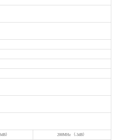
-3dB）
200MHz （-3dB）