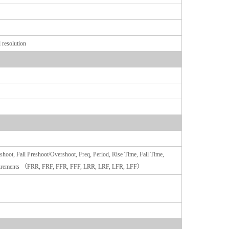
 resolution
oot, Fall Preshoot/Overshoot, Freq, Period, Rise Time, Fall Time,
 measurements （FRR, FRF, FFR, FFF, LRR, LRF, LFR, LFF）