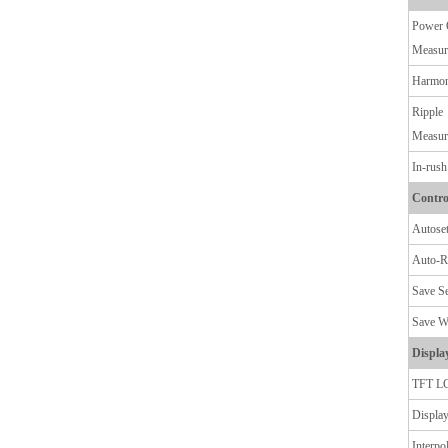
Power 
Measur
Harmon
Ripple
Measur
In-rush
Contro
Autose
Auto-R
Save S
Save W
Displa
TFT L
Display
Interpo