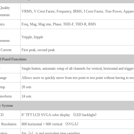
Quality
VRMS, V Crest Factor, Frequency, IRMS, I Crest Factor, True Power, Appare
ements
ics
Freq, Mag, Mag rms, Phase, THD-F, THD-R, RMS
Vripple, Iripple
ements
 Current
First peak, second peak
l Panel Functions
t
Single-button, automatic setup of all channels for vertical, horizontal and trigg
ange
Allows users to quickly move from test point to test point without having to rese
etup
20 sets
aveform
24 sets
y System
CD
8" TFT LCD SVGA color display （LED backlight）
 Resolution
800 horizontal × 600 vertical （SVGA）
lation
Sin（x）/x and equivalent time sampling