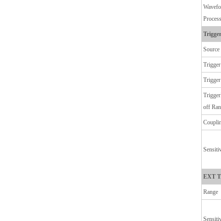
Wavefo
Proces
Trigge
Source
Trigge
Trigger
Trigge
off Ra
Coupli
Sensiti
EXT Tr
Range
Sensiti