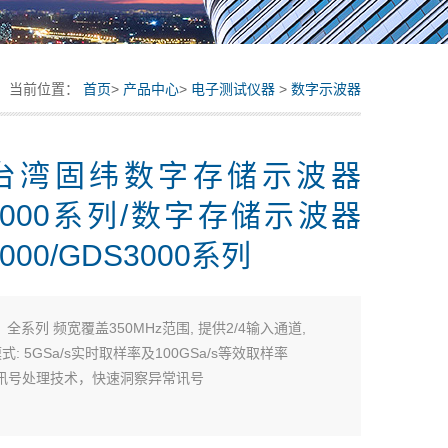
当前位置：
首页
>
产品中心
>
电子测试仪器
>
数字示波器
台湾固纬数字存储示波器
3000系列/数字存储示波器
000/GDS3000系列
：
全系列 频宽覆盖350MHz范围, 提供2/4输入通道,
式: 5GSa/s实时取样率及100GSa/s等效取样率
PO讯号处理技术，快速洞察异常讯号