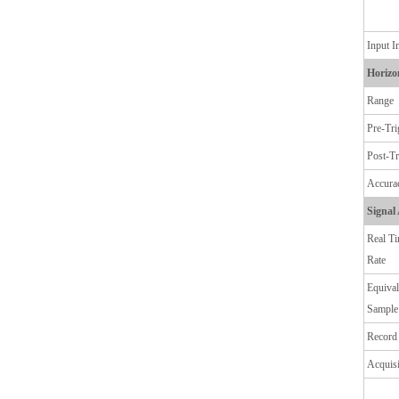
Input 
Horizo
Range
Pre-Tri
Post-Tr
Accura
Signal
Real T
Rate
Equival
Sample
Record
Acquis