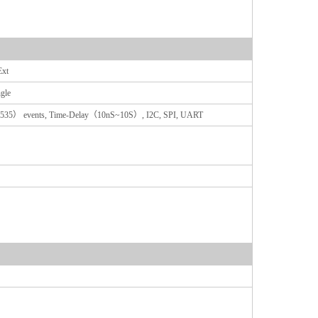
Ext
gle
1~65,535） events, Time-Delay（10nS~10S）, I2C, SPI, UART