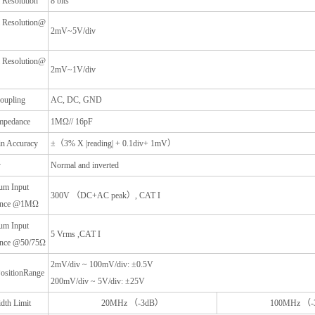
l Resolution
8 bits
l Resolution@
2mV~5V/div
l Resolution@
2mV~1V/div
oupling
AC, DC, GND
Impedance
1MΩ// 16pF
n Accuracy
±（3% X |reading| + 0.1div+ 1mV）
y
Normal and inverted
m Input
300V （DC+AC peak）, CAT I
ance @1MΩ
m Input
5 Vrms ,CAT I
nce @50/75Ω
2mV/div ~ 100mV/div: ±0.5V
PositionRange
200mV/div ~ 5V/div: ±25V
dth Limit
20MHz （-3dB）
100MHz （