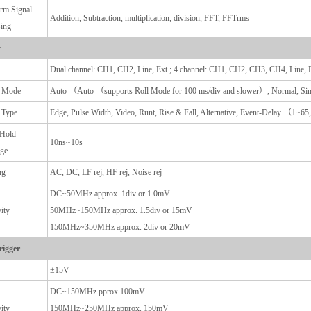
rm Signal
Addition, Subtraction, multiplication, division, FFT, FFTrms
sing
r
Dual channel: CH1, CH2, Line, Ext ; 4 channel: CH1, CH2, CH3, CH4, Line, 
r Mode
Auto （Auto （supports Roll Mode for 100 ms/div and slower）, Normal, Sin
 Type
Edge, Pulse Width, Video, Runt, Rise & Fall, Alternative, Event-Delay （
rHold-
10ns~10s
nge
ng
AC, DC, LF rej, HF rej, Noise rej
DC~50MHz approx. 1div or 1.0mV
vity
50MHz~150MHz approx. 1.5div or 15mV
150MHz~350MHz approx. 2div or 20mV
igger
±15V
DC~150MHz pprox.100mV
vity
150MHz~250MHz approx. 150mV