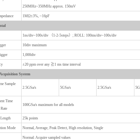
250MHz~350MHz approx. 150mV
Impedance
1MΩ±3%, ~16pF
ntal
1ns/div~100s/div （1-2-5steps）; ROLL: 100ms/div~100s/div
gger
10div maximum
igger
1,000div
cy
±20 ppm over any ≧1 ms time interval
 Acquisition System
ime Sample
2.5GSa/s
5GSa/s
2.5GSa/s
5G
ent Time
100GSa/s maximum for all models
 Rate
 Length
25k points
ition Mode
Normal, Average, Peak Detect, High resolution, Single
Normal: Acquire sampled values