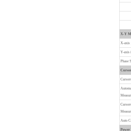
X-Y M
X-axis 
Y-axis 
Phase S
Cursor
Cursor
Automa
Measur
Cursor
Measur
Auto C
Power