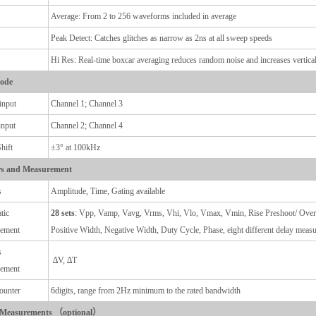
Average: From 2 to 256 waveforms included in average
Peak Detect: Catches glitches as narrow as 2ns at all sweep speeds
Hi Res: Real-time boxcar averaging reduces random noise and increases vertical
ode
input
Channel 1; Channel 3
input
Channel 2; Channel 4
hift
±3° at 100kHz
s and Measurement
s
Amplitude, Time, Gating available
tic
28 sets
: Vpp, Vamp, Vavg, Vrms, Vhi, Vlo, Vmax, Vmin, Rise Preshoot/ Oversh
ement
Positive Width, Negative Width, Duty Cycle, Phase, eight different delay
s
∆V, ∆T
ement
ounter
6digits, range from 2Hz minimum to the rated bandwidth
 Measurements （optional）