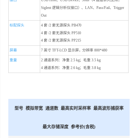
Siglent 逻辑分析仪接口）、LAN、Pass/Fail、Trigger
Out
标配探头
4 套 /2 套无源探头 PB470
4 套 /2 套无源探头 PP510
4 套 /2 套无源探头 PP215
屏幕
7 英寸 TFT-LCD 显示屏，分辨率 800*480
重量
2 通道系列：净重 2.5 kg；毛重 3.5 kg
4 通道系列：净重 2.6 kg；毛重 3.8 kg
型号
模拟带宽
通道数
最高实时采样率
最高波形捕获率
最大存储深度
参考价(含税)