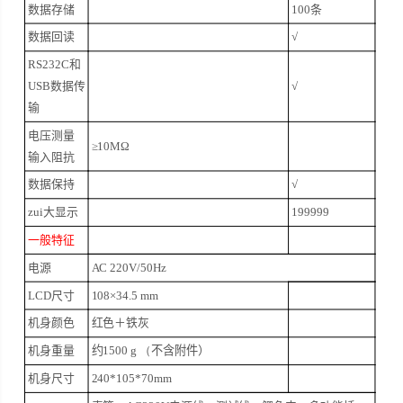
数据存储
100条
数据回读
√
RS232C和
USB数据传
√
输
电压测量
≥10MΩ
输入阻抗
数据保持
√
zui大显示
199999
一般特征
电源
AC 220V/50Hz
LCD尺寸
108×
34.5 mm
机身颜色
红色＋铁灰
机身重量
约
1500 g
（
不含附件）
机身尺寸
240*105*70mm