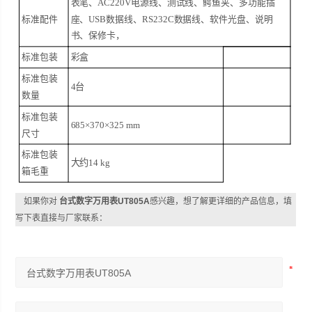
表笔、AC220V电源线、测试线、鳄鱼夹、多功能插
标准配件
座、USB数据线、RS232C数据线、软件光盘、说明
书、保修卡，
标准包装
彩盒
标准包装
4
台
数量
标准包装
685×370×
325 mm
尺寸
标准包装
大约
14 kg
箱毛重
如果你对
台式数字万用表UT805A
感兴趣，想了解更详细的产品信息，填
写下表直接与厂家联系：