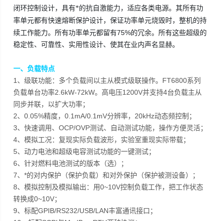
闭环控制设计，具有*的抗自激能力，适应各类电源。其所有功
保证功率单元烧毁时，整机的持
率单元都有快速熔断保护设计，
续工作能力。所有功率单元都留有75%的冗余。所有这些超级的
稳定性、可靠性、实用性设计、使其在业内声名显赫。
一、负载特点
1、级联功能：多个负载间以主从模式级联操作。FT6800系列
负载单台功率2.6kW-72kW。高电压1200V并支持4台负载主从
同步并联，以扩大功率；
2、0.05%精度，0.1mA/0.1mV分辨率，20kHz动态频控制；
3、快速调用、OCP/OVP测试、自动测试功能，操作方便灵活；
4、模拟工况：复现实际负载波形，实验室重现实际带载；
5、动力电池和超级电容测试功能的一键测试；
6、针对燃料电池测试的版本（选）；
7、*的对内保护（保护负载）和对外保护（保护被测设备）；
8、模拟控制及模拟输出：用0~10V控制负载工作，把工作状态
转换成0~10V；
9、标配GPIB/RS232/USB/LAN丰富通讯接口；