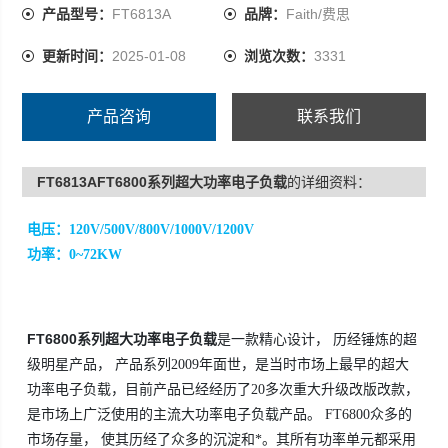
淀和*。其所有功率单元都采用闭环控制设计，具有*的抗自
产品型号：
FT6813A
品牌：
Faith/费思
激能力，适应各类电源。其所有功率单元都有快速熔断保
更新时间：
2025-01-08
浏览次数：
3331
护设计
产品咨询
联系我们
FT6813AFT6800系列超大功率电子负载
的详细资料：
电压：120V/500V/800V/1000V/1200V
功率：0~72KW
FT6800系列超大功率电子负载
是一款精心设计， 历经锤炼的超
级明星产品， 产品系列2009年面世，是当时市场上最早的超大
功率电子负载，目前产品已经经历了20多次重大升级改版改款，
是市场上广泛使用的主流大功率电子负载产品。 FT6800众多的
市场存量， 使其历经了众多的沉淀和*。其所有功率单元都采用