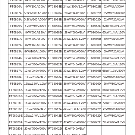
FT6805A
4kW/300A/120V
FT68024D
24kW/480A/1kV
FT68052A
52kW/1.2kA/120V
FT6806A
4kW/100A/500V
FT68024E
24kW/360A/1.2kV
FT68052B
52kW/1kA/500V
FT6807A
5.2kW/600A/120V
FT68028A
28kW/1kA/120V
FT68052C
52kW/720A/800V
FT6808A
5.2kW/200A/500V
FT68028B
28kW/700A/500V
FT68052D
52kW/720A/1kV
FT6809A
5.2kW/60A/800V
FT68028C
28kW/560A/800V
FT68052E
52kW/540A/1.2kV
FT6810A
8kW/600A/120V
FT68028D
28kW/560A/1kV
FT68060A
60kW/1.4kA/120V
FT6811A
8kW/200A/500V
FT68028E
28kW/420A/1.2kV
FT68060B
60kW/1kA/500V
FT6812A
8kW/160A/800V
FT68032A
32kW/1kA/120V
FT68060C
60kW/720A/800V
FT6813A
8kW/160A/1000V
FT68032B
32kW/800A/500V
FT68060D
60kW/720A/1kV
FT6814A
12kW/600A/120V
FT68032C
32kW/640A/800V
FT68060E
60kW/540A/1.2kV
FT6815A
12kW/300A/500V
FT68032D
32kW/640A/1kV
FT68066A
66kW/1.6kA/120V
FT6817A
12kW/240A/800V
FT68032E
32kW/480A/1.2kV
FT68066B
66kW/1.2kA/500V
FT6818A
12kW/240A/1kV
FT68036A
36kW/1kA/120V
FT68066C
66kW/800A/800V
FT6819A
12kW/180A/1.2kV
FT68036B
36kW/800A/500V
FT68066D
66kW/800A/1kV
FT68016A
16kW/900A/120V
FT68036C
36kW/640A/800V
FT68066E
66kW/600A/1.2kV
FT68016B
16kW/400A/500V
FT68036D
36kW/640A/1kV
FT68072A
72kW/1.6kA/500V
FT68016C
16kW/320A/800V
FT68036E
36kW/480A/1.2kV
FT68072B
72kW/1.2kA/800V
FT68016D
16kW/320A/1kV
FT68042A
42kW/1.2kA/120V
FT68072C
72kW/800A/800V
FT68016E
16kW/240A/1.2kV
FT68042B
42kW/800A/500V
FT68072D
72kW/800A/1kV
FT68020A
20kW/900A/120V
FT68042C
42kW/640A/800V
FT68072E
72kW/600A/1.2kV
FT68020B
20kW/500A/500V
FT68042D
42kW/640A/1kV
FT68020C
20kW/400A/800V
FT68042E
42kW/480A/1.2kV