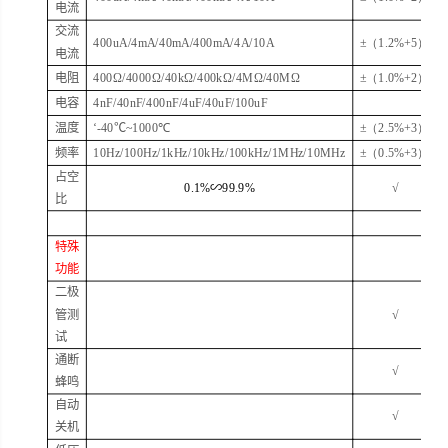
电流
交流
400uA/4mA/40mA/400mA/
4A
/
10A
±
（1.2%+5）
电流
电阻
400
Ω
/4000
Ω
/40k
Ω
/400k
Ω
/4M
Ω
/40M
Ω
±
（1.0%+2）
电容
4nF/40nF/400nF/4uF/40uF/100uF
温度
‘
-40
℃
~
1000
℃
±
（2.5%+3）
频率
10Hz/100Hz/1kHz/10kHz/100kHz/1MHz/10MHz
±
（0.5%+3）
占空
0.1%
∽
99.9%
√
比
特殊
功能
二极
管测
√
试
通断
√
蜂鸣
自动
√
关机