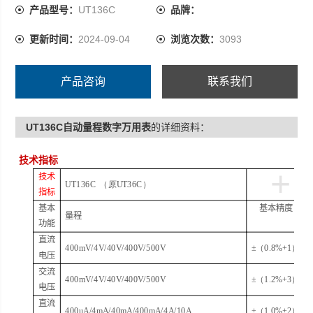
400mV/4V/40V/400V/500V
产品型号：
UT136C
品牌：
±(1.2%+3)
更新时间：
2024-09-04
浏览次数：
3093
产品咨询
联系我们
UT136C自动量程数字万用表
的详细资料：
技术指标
+
技术
UT1
36C （原UT36C）
指标
基本
基本精度
量程
功能
直流
400mV/4V/40V/400V/500V
±
（0.8%+1）
电压
交流
400mV/4V/40V/400V/500V
±
（1.2%+3）
电压
直流
400uA/4mA/40mA/400mA/
4A
/
10A
±
（1.0%+2）