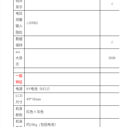
低压
√
显示
电压
测量
≥
10M
Ω
输入
阻抗
数据
√
保持
zui
大显
3999
示
一般
特征
电源
9V
电池（
6F
22
）
LCD
49*
18mm
尺寸
机身
红色＋灰色
颜色
机身
约
200g
（
包括电池）